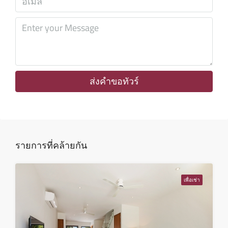
11
ส.ค.
พุธ
12
ส.ค.
ส่งคำขอทัวร์
พฤหัส
13
ส.ค.
รายการที่คล้ายกัน
ศุกร์
14
เพื่อเช่า
ส.ค.
เสาร์
15