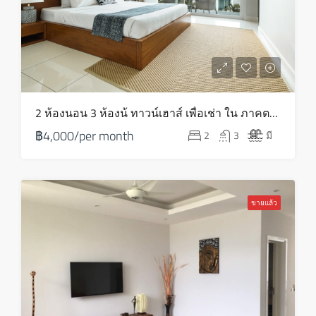
พฤหัส
20
ส.ค.
ศุกร์
2 ห้องนอน 3 ห้องน้ ทาวน์เฮาส์ เพื่อเช่า ใน ภาคตะวันออกเฉียงเหนือ – HR0054
21
฿4,000/per month
2
3
มี
ส.ค.
เสาร์
22
ขายแล้ว
ส.ค.