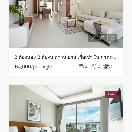
ส.ค.
อาทิตย์
16
ส.ค.
จันทร์
2 ห้องนอน 2 ห้องน้ ทาวน์เฮาส์ เพื่อเช่า ใน ภาคตะวันออกเฉียงเหนือ – HV0110
17
฿4,000/per night
2
2
มี
ส.ค.
อังคาร
18
เพื่อเช่า
ส.ค.
พุธ
19
ส.ค.