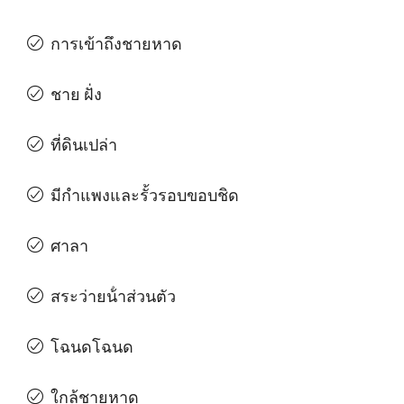
การเข้าถึงชายหาด
ชาย ฝั่ง
ที่ดินเปล่า
มีกําแพงและรั้วรอบขอบชิด
ศาลา
สระว่ายน้ําส่วนตัว
โฉนดโฉนด
ใกล้ชายหาด