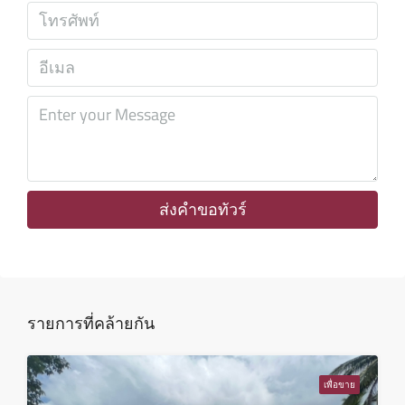
ส.ค.
อาทิตย์
09
ส.ค.
จันทร์
10
ส.ค.
ส่งคำขอทัวร์
อังคาร
11
ส.ค.
รายการที่คล้ายกัน
พุธ
12
เพื่อขาย
ส.ค.