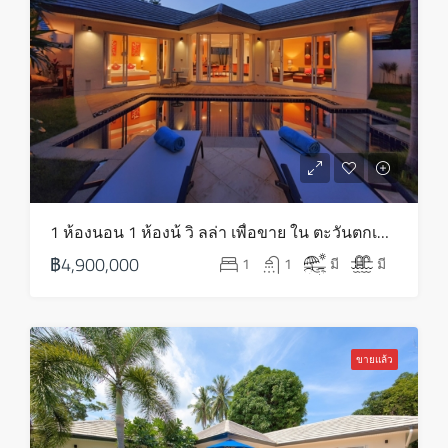
จันทร์
17
ส.ค.
อังคาร
18
ส.ค.
พุธ
1 ห้องนอน 1 ห้องน้ วิ ลล่า เพื่อขาย ใน ตะวันตกเฉียงใต้ – HS0797
19
฿4,900,000
1
1
มี
มี
ส.ค.
พฤหัส
20
ขายแล้ว
ส.ค.