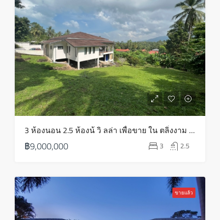
พฤหัส
13
ส.ค.
ศุกร์
14
ส.ค.
เสาร์
3 ห้องนอน 2.5 ห้องน้ วิ ลล่า เพื่อขาย ใน ตลิ่งงาม – HS0811
15
฿9,000,000
3
2.5
ส.ค.
อาทิตย์
16
ขายแล้ว
ส.ค.