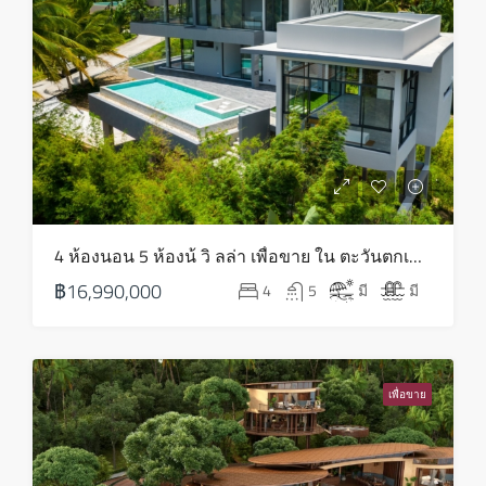
พฤหัส
13
ส.ค.
ศุกร์
14
ส.ค.
เสาร์
4 ห้องนอน 5 ห้องน้ วิ ลล่า เพื่อขาย ใน ตะวันตกเฉียงเหนือ – HS0820
15
฿16,990,000
4
5
มี
มี
ส.ค.
อาทิตย์
16
เพื่อขาย
ส.ค.
จันทร์