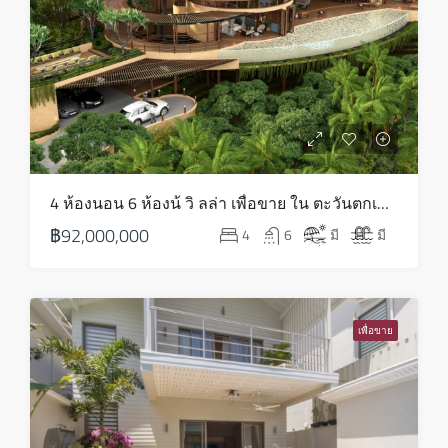
17
ส.ค.
อังคาร
18
ส.ค.
พุธ
4 ห้องนอน 6 ห้องน้ วิ ลล่า เพื่อขาย ใน ตะวันตกเฉียงเหนือ – HS0817
19
฿92,000,000
4
6
มี
มี
ส.ค.
พฤหัส
20
เพื่อขาย
ส.ค.