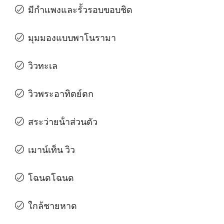
มีกําแพงและรั้วรอบขอบชิด
มุมมองแบบพาโนรามา
วิวทะเล
วิวพระอาทิตย์ตก
สระว่ายน้ําส่วนตัว
เมาน์เท็น วิว
โฉนดโฉนด
ใกล้ชายหาด