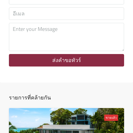
อาทิตย์
09
ส.ค.
จันทร์
10
ส.ค.
ส่งคำขอทัวร์
อังคาร
11
ส.ค.
รายการที่คล้ายกัน
พุธ
12
ขายแล้ว
ส.ค.