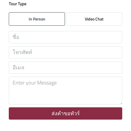
Tour Type
อาทิตย์
09
In Person
Video Chat
ส.ค.
จันทร์
10
ส.ค.
อังคาร
11
ส.ค.
พุธ
12
ส.ค.
ส่งคำขอทัวร์
พฤหัส