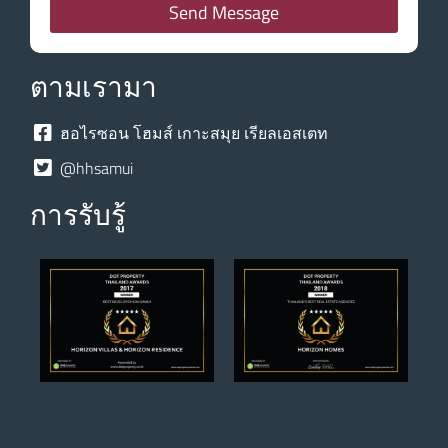
Send Message
ตามเรามา
ฮอไรซอน โฮมส์ เกาะสมุย เรียลเอสเตท
@hhsamui
การรับรู้