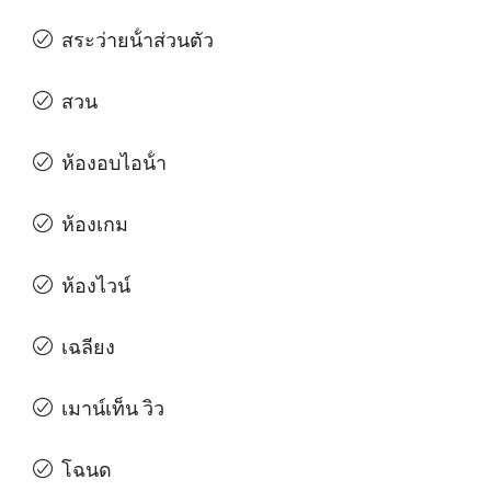
สระว่ายน้ําส่วนตัว
สวน
ห้องอบไอน้ํา
ห้องเกม
ห้องไวน์
เฉลียง
เมาน์เท็น วิว
โฉนด