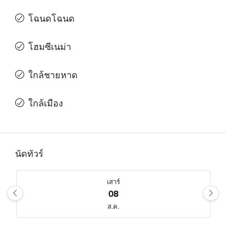
โฉนดโฉนด
โฮมซีเนม่า
ใกล้ชายหาด
ใกล้เมือง
นัดทัวร์
เสาร์
08
ส.ค.