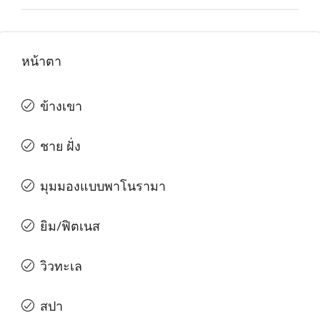
หน้าตา
ข้างเขา
ชาย ฝั่ง
มุมมองแบบพาโนรามา
ยิม/ฟิตเนส
วิวทะเล
สปา