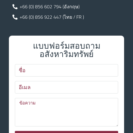
+66 (0) 856 602 794 (อังกฤษ)
+66 (0) 856 922 447 (ไทย / FR )
แบบฟอร์มสอบถาม
อสังหาริมทรัพย์