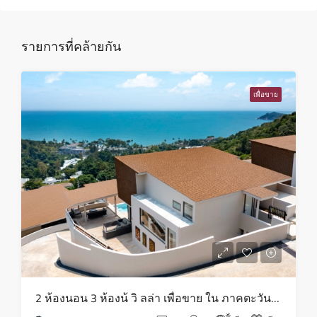
13
ส.ค.
รายการที่คล้ายกัน
ศุกร์
14
เพื่อขาย
ส.ค.
เสาร์
15
ส.ค.
อาทิตย์
16
ส.ค.
จันทร์
2 ห้องนอน 3 ห้องน้ วิ ลล่า เพื่อขาย ใน ภาคตะวันออกเฉียงเหนือ – HS0819
17