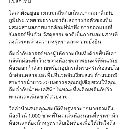
แปลกใหม่
วิลล่าตั้งอยู่อย่างกลมกลืนกับเนินเขากลมกลืนกับ
ภูมิประเทศตามธรรมชาติและการก่อตัวของหิน
ผสมผสานสภาพแวดล้อมที่น่าทึ่ง การออกแบบที่
รังสรรค์ขึ้นด้วยวัสดุธรรมชาติเป็นการผสมผสานที่
ลงตัวระหว่างความหรูหราและความยั่งยืน
ดื่มด่ํากับสวรรค์ของผู้ให้ความบันเทิงด้วยพื้นที่เลา
นจ์พักผ่อนที่กว้างขวางห้องชมภาพยนตร์ที่ทันสมัย
ห้องออกกําลังกายพร้อมอุปกรณ์ครบครันห้องอบไอ
น้ําผ่อนคลายและพื้นที่นวดอันเงียบสงบ ด้านนอกมี
สระว่ายน้ํายาว 20 เมตรรอคุณอยู่เชิญชวนให้คุณ
ดื่มด่ํากับน้ําทะเลสีฟ้าในขณะที่เพลิดเพลินกับวิว
ทะเลและเนินเขาที่สวยงาม
วิลล่านําเสนอคุณสมบัติที่หรูหรามากมายรวมถึง
ห้องไวน์ 1,000 ขวดที่โดดเด่นห้องนอนที่หรูหราห้า
ห้องและห้องน้ําหรูหราสิบเอ็ดห้องเพื่อให้มั่นใจถึง