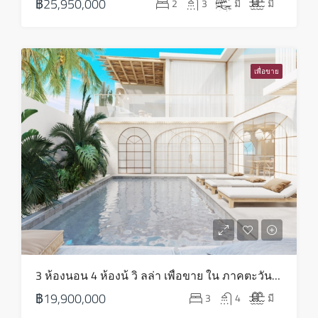
฿25,950,000
2
3
มี
มี
ส.ค.
อังคาร
18
เพื่อขาย
ส.ค.
พุธ
19
ส.ค.
พฤหัส
20
ส.ค.
ศุกร์
3 ห้องนอน 4 ห้องน้ วิ ลล่า เพื่อขาย ใน ภาคตะวันออกเฉียงเหนือ – HS0818
21
฿19,900,000
3
4
มี
ส.ค.