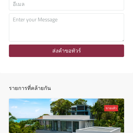
เสาร์
08
ส.ค.
อาทิตย์
09
ส.ค.
ส่งคำขอทัวร์
จันทร์
10
ส.ค.
รายการที่คล้ายกัน
อังคาร
11
ขายแล้ว
ส.ค.
พุธ