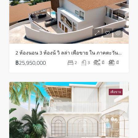
ส.ค.
จันทร์
17
ส.ค.
อังคาร
2 ห้องนอน 3 ห้องน้ วิ ลล่า เพื่อขาย ใน ภาคตะวันออกเฉียงเหนือ – HS0819
18
฿25,950,000
2
3
มี
มี
ส.ค.
พุธ
19
เพื่อขาย
ส.ค.