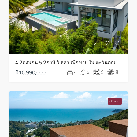
12
ส.ค.
พฤหัส
13
ส.ค.
ศุกร์
4 ห้องนอน 5 ห้องน้ วิ ลล่า เพื่อขาย ใน ตะวันตกเฉียงเหนือ – HS0820
14
฿16,990,000
4
5
มี
มี
ส.ค.
เสาร์
15
เพื่อขาย
ส.ค.
อาทิตย์
16