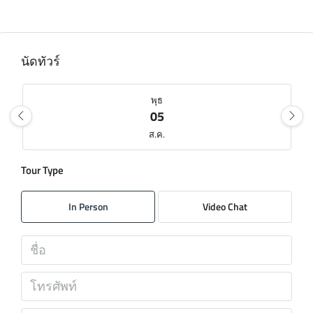
นัดทัวร์
พุธ
05
ส.ค.
Tour Type
พฤหัส
06
In Person
Video Chat
ส.ค.
ศุกร์
07
ส.ค.