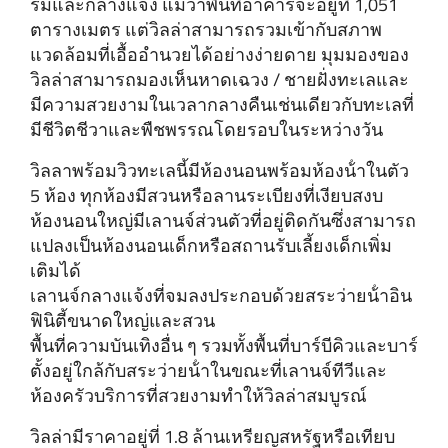
ร่มและกลางแจ้ง แม้ว่าพื้นที่อาคารจะอยู่ที่ 1,051
ตารางเมตร แต่วิลล่าสามารถรวมเข้ากับสภาพ
แวดล้อมที่เอื้ออํานวยได้อย่างง่ายดาย มุมมองของ
วิลล่าสามารถมองเห็นหาดเฉวง / ชายฝั่งทะเลและ
มีความสวยงามในเวลากลางคืนเช่นเดียวกับทะเลที่
มีชีวิตชีวาและพืชพรรณโดยรอบในระหว่างวัน
วิลลาพร้อมวิวทะเลนี้มีห้องนอนพร้อมห้องน้ําในตัว
5 ห้อง ทุกห้องมีสวนหรือลานระเบียงที่เงียบสงบ
ห้องนอนใหญ่มีเลานจ์ส่วนตัวที่อยู่ติดกันซึ่งสามารถ
แปลงเป็นห้องนอนเด็กหรือสถานรับเลี้ยงเด็กเพิ่ม
เติมได้
เลานจ์กลางแจ้งที่จมลงประกอบด้วยสระว่ายน้ําอิน
ฟินิตี้ขนาดใหญ่และสวน
พื้นที่ความบันเทิงอื่น ๆ รวมทั้งพื้นที่บาร์บีคิวและบาร์
ตั้งอยู่ใกล้กับสระว่ายน้ําในขณะที่เลานจ์ทีวีและ
ห้องครัวบริการที่สวยงามทําให้วิลล่าสมบูรณ์
วิลล่ามีราคาอยู่ที่ 1.8 ล้านเหรียญสหรัฐหรือเทียบ