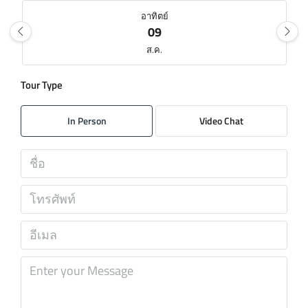
อาทิตย์
09
ส.ค.
Tour Type
จันทร์
10
In Person
Video Chat
ส.ค.
อังคาร
11
ส.ค.
พุธ
12
ส.ค.
พฤหัส