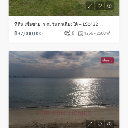
ส.ค.
อังคาร
ที่ดิน เพื่อขาย in ตะวันตกเฉียงใต้ – LS0432
18
฿37,000,000
มี
1256 - 2508
m²
ส.ค.
พุธ
19
เพื่อขาย
ส.ค.
พฤหัส
20
ส.ค.
ศุกร์
21
ส.ค.