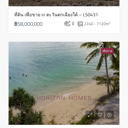
เสาร์
ที่ดิน เพื่อขาย in ตะวันตกเฉียงใต้ – LS0431
22
฿58,000,000
มี
2240 - 7120
m²
ส.ค.
อาทิตย์
23
เพื่อขาย
ส.ค.