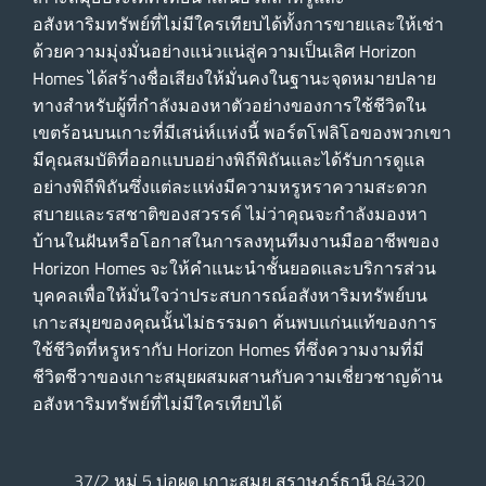
อสังหาริมทรัพย์ที่ไม่มีใครเทียบได้ทั้งการขายและให้เช่า
ด้วยความมุ่งมั่นอย่างแน่วแน่สู่ความเป็นเลิศ Horizon
Homes ได้สร้างชื่อเสียงให้มั่นคงในฐานะจุดหมายปลาย
ทางสําหรับผู้ที่กําลังมองหาตัวอย่างของการใช้ชีวิตใน
เขตร้อนบนเกาะที่มีเสน่ห์แห่งนี้ พอร์ตโฟลิโอของพวกเขา
มีคุณสมบัติที่ออกแบบอย่างพิถีพิถันและได้รับการดูแล
อย่างพิถีพิถันซึ่งแต่ละแห่งมีความหรูหราความสะดวก
สบายและรสชาติของสวรรค์ ไม่ว่าคุณจะกําลังมองหา
บ้านในฝันหรือโอกาสในการลงทุนทีมงานมืออาชีพของ
Horizon Homes จะให้คําแนะนําชั้นยอดและบริการส่วน
บุคคลเพื่อให้มั่นใจว่าประสบการณ์อสังหาริมทรัพย์บน
เกาะสมุยของคุณนั้นไม่ธรรมดา ค้นพบแก่นแท้ของการ
ใช้ชีวิตที่หรูหรากับ Horizon Homes ที่ซึ่งความงามที่มี
ชีวิตชีวาของเกาะสมุยผสมผสานกับความเชี่ยวชาญด้าน
อสังหาริมทรัพย์ที่ไม่มีใครเทียบได้
37/2 หมู่ 5 บ่อผุด เกาะสมุย สุราษฎร์ธานี 84320