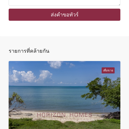
13
ส.ค.
ส่งคำขอทัวร์
ศุกร์
14
ส.ค.
รายการที่คล้ายกัน
เสาร์
15
เพื่อขาย
ส.ค.
อาทิตย์
16
ส.ค.
จันทร์
17