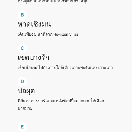
ตั้งอยู่ติดกับสนามบินนานาชาติเกาะสมุย
หาดเชิงมน
เดินเพียง 5 นาทีจาก Ho-rizon Villas
เขตบางรัก
เรือเชื่อมต่อไปยังเกาะใกล้เคียงเกาะพะงันและเกาะเต่า
บ่อผุด
มีภัตตาคารบาร์และแหล่งช้อปปิ้งมากมายให้เลือก
มากมาย