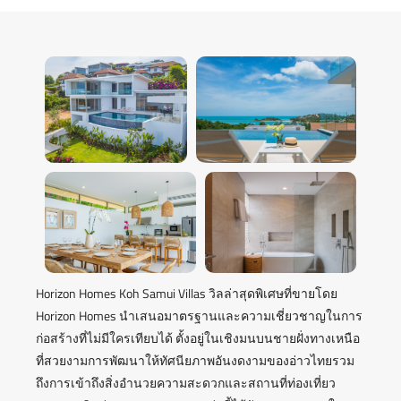
Horizon Homes Koh Samui Villas วิลล่าสุดพิเศษที่ขายโดย
Horizon Homes นําเสนอมาตรฐานและความเชี่ยวชาญในการ
ก่อสร้างที่ไม่มีใครเทียบได้ ตั้งอยู่ในเชิงมนบนชายฝั่งทางเหนือ
ที่สวยงามการพัฒนาให้ทัศนียภาพอันงดงามของอ่าวไทยรวม
ถึงการเข้าถึงสิ่งอํานวยความสะดวกและสถานที่ท่องเที่ยว