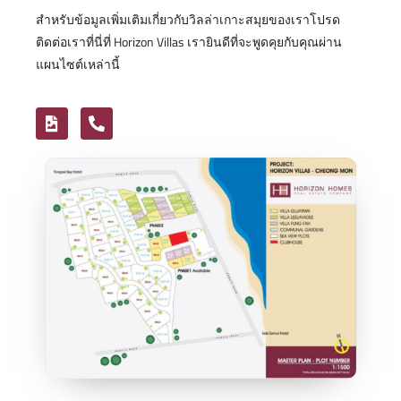
สําหรับข้อมูลเพิ่มเติมเกี่ยวกับวิลล่าเกาะสมุยของเราโปรด
ติดต่อเราที่นี่ที่ Horizon Villas เรายินดีที่จะพูดคุยกับคุณผ่าน
แผนไซต์เหล่านี้