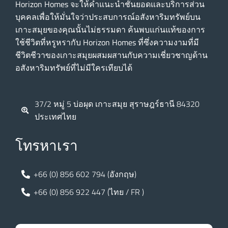
Horizon Homes จะให้คําแนะนําชั้นยอดและบริการส่วน
บุคคลเพื่อให้มั่นใจว่าประสบการณ์อสังหาริมทรัพย์บน
เกาะสมุยของคุณนั้นไม่ธรรมดา ค้นพบแก่นแท้ของการ
ใช้ชีวิตที่หรูหรากับ Horizon Homes ที่ซึ่งความงามที่มี
ชีวิตชีวาของเกาะสมุยผสมผสานกับความเชี่ยวชาญด้าน
อสังหาริมทรัพย์ที่ไม่มีใครเทียบได้
37/2 หมู่ 5 บ่อผุด เกาะสมุย สุราษฎร์ธานี 84320
ประเทศไทย
โทรหาเรา
+66 (0) 856 602 794 (อังกฤษ)
+66 (0) 856 922 447 (ไทย / FR )