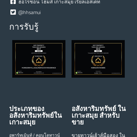
ฮอไรซอน โฮมส์ เกาะสมุย เรียลเอสเตท
@hhsamui
การรับรู้
ประเภทของ
อสังหาริมทรัพย์ ใน
อสังหาริมทรัพย์ใน
เกาะสมุย สําหรับ
เกาะสมุย
ขาย
อพาร์ทเม้นท์ / คอนโด
ทาวน์
ขายทาวน์เฮ้าส์มือสอง ใน