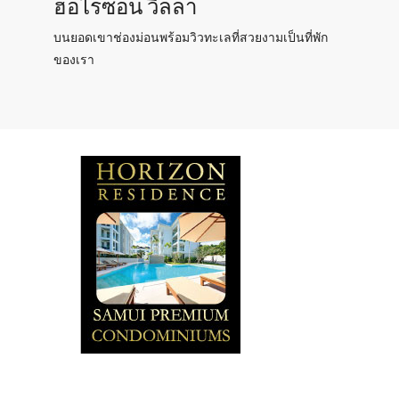
ฮอไรซอน วิลลา
บนยอดเขาช่องม่อนพร้อมวิวทะเลที่สวยงามเป็นที่พัก
ของเรา