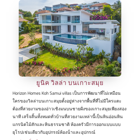
ยูนิค วิลล่า บนเกาะสมุย
Horizon Homes Koh Samui villas เป็นการพัฒนาที่ไม่เหมือน
ใครของวิลล่าบนเกาะสมุยตั้งอยู่ห่างจากพื้นที่ที่ไม่มีใครแตะ
ต้องที่สวยงามของอ่าวเชิงมนบนชายฝั่งของเกาะสมุยเพียงสอง
นาที เสร็จสิ้นทั้งหมดทั่วบ้านที่สวยงามเหล่านี้เป็นหินอ่อนหิน
แกรนิตไม้สักและหินธรรมชาติ ห้องครัวมีการออกแบบแบบ
ยุโรปเช่นเดียวกับอุปกรณ์ห้องน้ําและอุปกรณ์