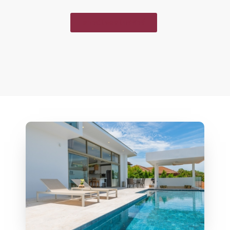
ดาวน์โหลดโบรชัวร์