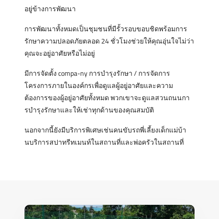
อยู่ข้างการพัฒนา
การพัฒนาทั้งหมดเป็นชุมชนที่มีรั้วรอบขอบชิดพร้อมการ
รักษาความปลอดภัยตลอด 24 ชั่วโมงช่วยให้คุณอุ่นใจไม่ว่า
คุณจะอยู่อาศัยหรือไม่อยู่
มีการจัดตั้ง compa-ny การบํารุงรักษา / การจัดการ
โครงการภายในองค์กรเพื่อดูแลผู้อยู่อาศัยและความ
ต้องการของผู้อยู่อาศัยทั้งหมด พวกเขาจะดูแลสวนถนนกา
รบํารุงรักษาและให้เช่าทุกด้านของคุณสมบัติ
นอกจากนี้ยังมีบริการพิเศษเช่นคนขับรถพี่เลี้ยงเด็กแม่บ้า
นบริการสปาทรีทเมนท์ในสถานที่และพ่อครัวในสถานที่