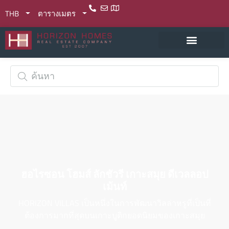
THB
ตารางเมตร
ฮอไรซอน โฮมส์ ลักชัวรี เกาะสมุย ดีเวลลอป
เม้นท์
HORIZON VILLAS เป็นหนึ่งในการพัฒนาวิลล่าหรูที่เป็นที่
ต้องการมากที่สุดบนเกาะบูติกยอดนิยมของเกาะสมุย