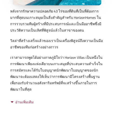
หลังจากรักษาความปลอดภัย 43 ไร่ของที่ดินที่เป็นที่ต้องการ
มากที่สุดบนเกาะสมุยเป็นสิ่งสําคัญสําหรับ HorizonHomes ใน
การรวบรวมทีมผู้สร้างที่มีประสบการณ์และเป็นมืออาชีพซึ่งมี
ประวัติความเป็นเลิศที่พิสูจน์แล้วในสาขาของตน
วิลล่าที่สร้างเสร็จแล้วของเราเป็นเครื่องพิสูจน์ถึงความเป็นมือ
อาชีพของทีมก่อสร้างอย่างถาวร
เราสามารถพูดได้อย่างภาคภูมิใจว่า Horizon Villas เป็นหนึ่งใน
การพัฒนาเพียงแห่งเดียวบนเกาะสมุยที่ประสบความสําเร็จใน
การสมัครและได้รับใบอนุญาตนักพัฒนาใบอนุญาตของนัก
พัฒนาจะต้องแสดงให้เห็นว่าการพัฒนามีโครงสร้างพื้นฐาน
เพื่อรองรับจํานวนอสังหาริมทรัพย์ที่จะสร้างขึ้นภายในการ
พัฒนาในที่สุด
อ่านเพิ่มเติม