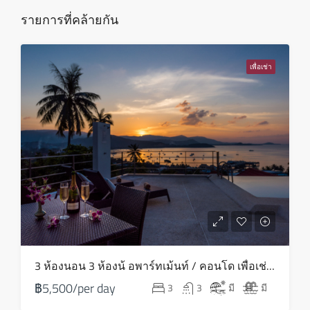
ส.ค.
รายการที่คล้ายกัน
พุธ
12
เพื่อเช่า
ส.ค.
พฤหัส
13
ส.ค.
ศุกร์
14
ส.ค.
เสาร์
3 ห้องนอน 3 ห้องน้ อพาร์ทเม้นท์ / คอนโด เพื่อเช่า ใน บางรัก – HV0081
15
฿5,500/per day
3
3
มี
มี
ส.ค.