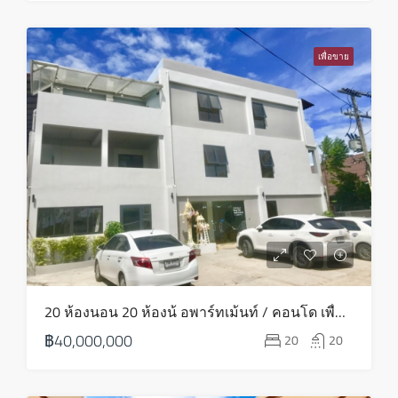
อาทิตย์
16
เพื่อขาย
ส.ค.
จันทร์
17
ส.ค.
อังคาร
18
ส.ค.
พุธ
20 ห้องนอน 20 ห้องน้ อพาร์ทเม้นท์ / คอนโด เพื่อขาย ใน บางรัก – HS0773
19
฿40,000,000
20
20
ส.ค.