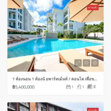
พฤหัส
20
ขายแล้ว
ส.ค.
1 ห้องนอน 1 ห้องน้ อพาร์ทเม้นท์ / คอนโด เพื่อขาย ใน ภาคตะวันออกเฉียงเหนือ – HS0769
฿5,400,000
1
1
มี
ขายแล้ว