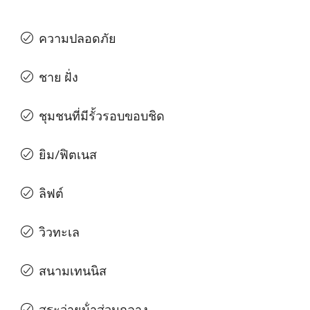
ความปลอดภัย
ชาย ฝั่ง
ชุมชนที่มีรั้วรอบขอบชิด
ยิม/ฟิตเนส
ลิฟต์
วิวทะเล
สนามเทนนิส
สระว่ายน้ําส่วนกลาง