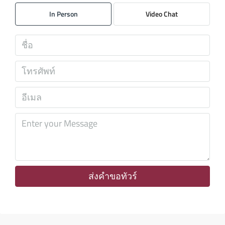
07
In Person
Video Chat
ส.ค.
เสาร์
08
ส.ค.
อาทิตย์
09
ส.ค.
จันทร์
10
ส.ค.
ส่งคำขอทัวร์
อังคาร
11