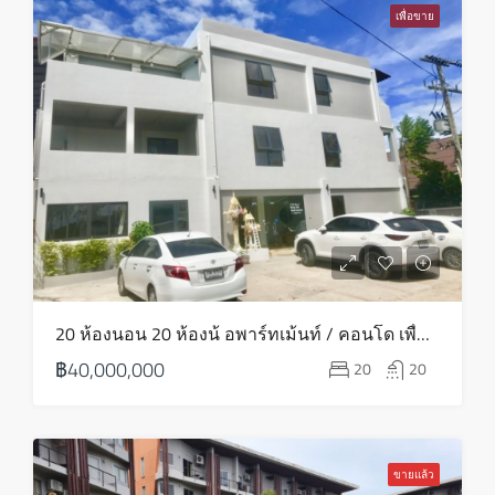
16
เพื่อขาย
ส.ค.
จันทร์
17
ส.ค.
อังคาร
18
ส.ค.
พุธ
20 ห้องนอน 20 ห้องน้ อพาร์ทเม้นท์ / คอนโด เพื่อขาย ใน บางรัก – HS0773
19
฿40,000,000
20
20
ส.ค.
พฤหัส
20
ขายแล้ว