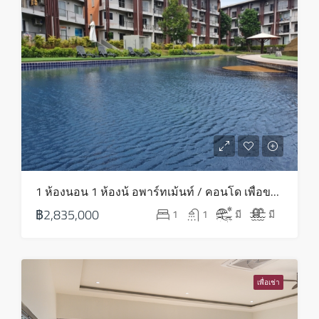
ส.ค.
1 ห้องนอน 1 ห้องน้ อพาร์ทเม้นท์ / คอนโด เพื่อขาย ใน บางรัก – HS0764
฿2,835,000
1
1
มี
มี
เพื่อเช่า