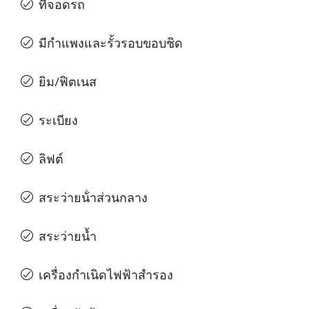
ที่จอดรถ
มีกําแพงและรั้วรอบขอบชิด
ยิม/ฟิตเนส
ระเบียง
ลิฟต์
สระว่ายน้ําส่วนกลาง
สระว่ายน้ำ
เครื่องกําเนิดไฟฟ้าสํารอง