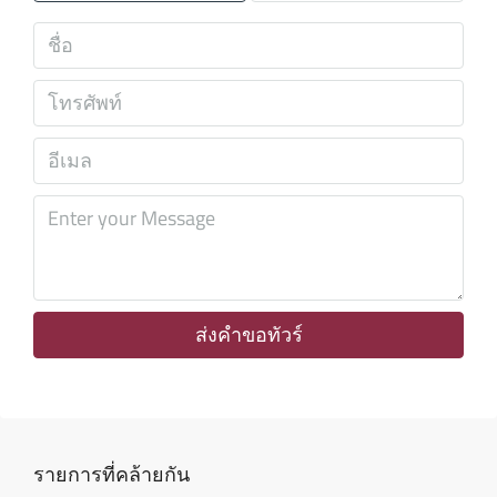
เสาร์
08
ส.ค.
อาทิตย์
09
ส.ค.
จันทร์
10
ส.ค.
ส่งคำขอทัวร์
อังคาร
11
ส.ค.
รายการที่คล้ายกัน