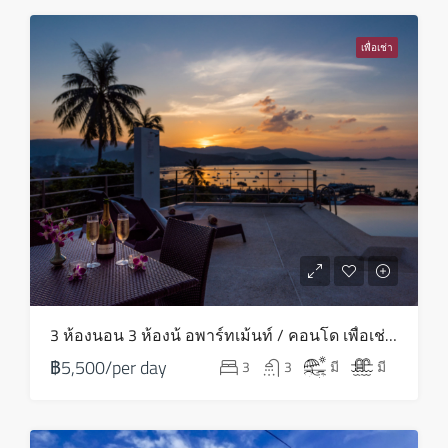
พุธ
12
เพื่อเช่า
ส.ค.
พฤหัส
13
ส.ค.
ศุกร์
14
ส.ค.
เสาร์
3 ห้องนอน 3 ห้องน้ อพาร์ทเม้นท์ / คอนโด เพื่อเช่า ใน บางรัก – HV0081
15
฿5,500/per day
3
3
มี
มี
ส.ค.
อาทิตย์