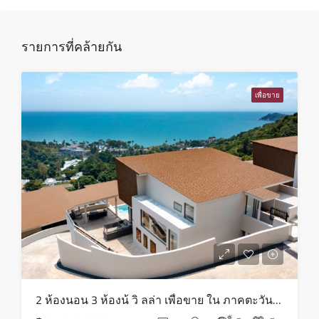
13
ส.ค.
รายการที่คล้ายกัน
ศุกร์
14
เพื่อขาย
ส.ค.
เสาร์
15
ส.ค.
อาทิตย์
16
ส.ค.
จันทร์
2 ห้องนอน 3 ห้องน้ วิ ลล่า เพื่อขาย ใน ภาคตะวันออกเฉียงเหนือ – HS0819
17