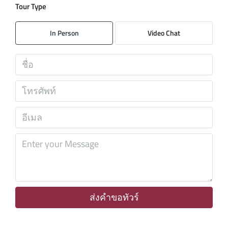
Tour Type
อาทิตย์
09
In Person
Video Chat
ส.ค.
จันทร์
10
ส.ค.
อังคาร
11
ส.ค.
พุธ
12
ส.ค.
ส่งคำขอทัวร์
พฤหัส