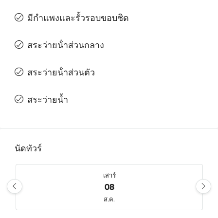
มีกําแพงและรั้วรอบขอบชิด
สระว่ายน้ําส่วนกลาง
สระว่ายน้ําส่วนตัว
สระว่ายน้ำ
นัดทัวร์
เสาร์
08
ส.ค.