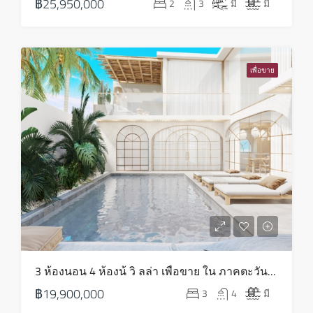
฿25,950,000
2
3
มี
มี
ส.ค.
อังคาร
18
เพื่อขาย
ส.ค.
พุธ
19
ส.ค.
พฤหัส
20
ส.ค.
ศุกร์
3 ห้องนอน 4 ห้องน้ วิ ลล่า เพื่อขาย ใน ภาคตะวันออกเฉียงเหนือ – HS0818
21
฿19,900,000
3
4
มี
ส.ค.