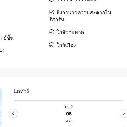
สิ่งอํานวยความสะดวกใน
รีสอร์ท
ใกล้ชายหาด
ตย์ขึ้น
ใกล้เมือง
ิส
นัดทัวร์
เสาร์
08
ส.ค.