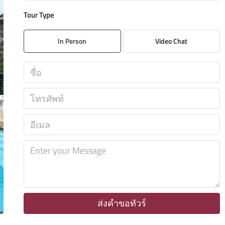
Tour Type
อาทิตย์
09
In Person
Video Chat
ส.ค.
จันทร์
10
ส.ค.
อังคาร
11
ส.ค.
พุธ
12
ส.ค.
ส่งคำขอทัวร์