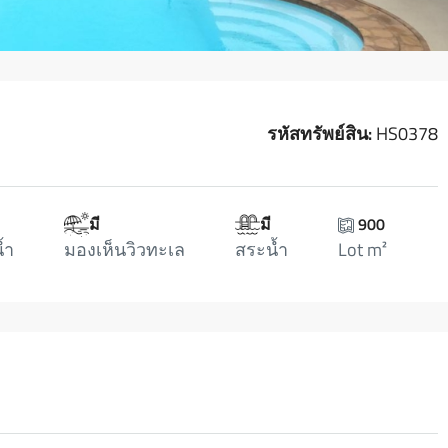
รหัสทรัพย์สิน:
HS0378
มี
มี
900
้ำ
มองเห็นวิวทะเล
สระน้ำ
Lot m²