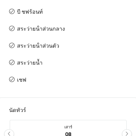
บี ชฟร้อนท์
สระว่ายน้ําส่วนกลาง
สระว่ายน้ําส่วนตัว
สระว่ายน้ำ
เชฟ
นัดทัวร์
เสาร์
08