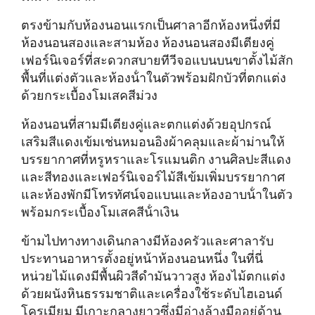
ตรงข้ามกับห้องนอนแรกเป็นศาลาอีกห้องหนึ่งที่มี
ห้องนอนสองและสามห้อง ห้องนอนสองมีเตียงคู่
เฟอร์นิเจอร์ที่สะดวกสบายทีวีจอแบนบนขาตั้งไม้สัก
พื้นที่แต่งตัวและห้องน้ําในตัวพร้อมฝักบัวที่ตกแต่ง
ด้วยกระเบื้องโมเสคสีม่วง
ห้องนอนที่สามมีเตียงคู่และตกแต่งด้วยอุปกรณ์
เสริมสีแดงเข้มเช่นหมอนอิงผ้าคลุมและผ้าม่านให้
บรรยากาศที่หรูหราและโรแมนติก งานศิลปะสีแดง
และสีทองและเฟอร์นิเจอร์ไม้สีเข้มเพิ่มบรรยากาศ
และห้องพักมีโทรทัศน์จอแบนและห้องอาบน้ําในตัว
พร้อมกระเบื้องโมเสคสีน้ําเงิน
ข้ามไปทางทางเดินกลางมีห้องครัวและศาลารับ
ประทานอาหารตั้งอยู่หน้าห้องนอนหนึ่ง ในที่นี่
หน่วยไม้แดงมีพื้นผิวสีดํามันวาวสูง ห้องไม้ตกแต่ง
ด้วยผนังหินธรรมชาติและเครื่องใช้ระดับไฮเอนด์
โครเมียม มีเกาะกลางยาวซึ่งมีอ่างล้างมืออยู่ด้าน