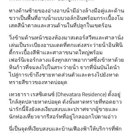
ทางด้านซ้ายของอ่างอาบน้ํามีอ่างล้างมือคู่และด้าน
ขวาเป็นพื้นที่อาบน้ําแบบวอล์กอินพร้อมกระเบื้องโม
เสคสีน้ําตาลและสวนด้านในที่ปลูกในเขตร้อน
วิ่งข้ามด้านหน้าของห้องมาสเตอร์สวีทและศาลานั่ง
เล่นเป็นระเบียงอาบแดดที่ตกแต่งสระว่ายน้ําอินฟินิ
ตี้กระเบื้องสีฟ้าและศาลาขนาดใหญ่พร้อม
เฟอร์นิเจอร์กลางแจ้งทุกสภาพอากาศซึ่งเข้าหาด้วย
หินก้าวที่จมลงไปในสระว่ายน้ํา จากที่นั่นบันไดนํา
ไปสู่การเข้าถึงชายหาดส่วนตัวและตรงไปยังหาด
ทรายสีขาวของหาดบ่อผุด
เทวธารา เรสซิเดนซ์ (Dhevatara Residence) ตั้งอยู่
ใกล้สุดปลายหาดบ่อผุด ดังนั้นหาดทรายที่ทอดยาว
น่ารักนี้จึงยังคงเงียบสงบและปราศจากผู้ขายและ
นักท่องเที่ยวจากรีสอร์ทที่อยู่ไกลออกไปตามอ่าว
นี่เป็นจุดที่เงียบสงบและบ้านเฟืองฟ้าให้บริการที่พัก