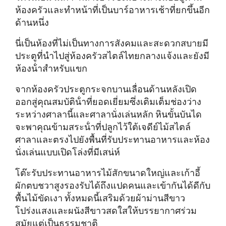
ห้องครัวและทําหน้าที่เป็นบาร์อาหารเช้าที่ยกขึ้นอีก
ด้านหนึ่ง
นี่เป็นห้องที่ไม่เป็นทางการสังคมและสะดวกสบายมี
ประตูที่นําไปสู่ห้องครัวสไตล์ไทยกลางแจ้งและยังมี
ห้องน้ําสําหรับแขก
จากห้องครัวประตูกระจกบานเลื่อนด้านหลังเปิด
ออกสู่คุณสมบัติน้ําที่ยอดเยี่ยมซึ่งเติมเต็มช่องว่าง
ระหว่างศาลานี้และศาลานั่งเล่นหลัก หินขั้นบันได
จะพาคุณข้ามสระน้ําที่ปลูกไว้ใต้เจดีย์ไม้สไตล์
ศาลาและตรงไปยังพื้นที่รับประทานอาหารและห้อง
นั่งเล่นแบบเปิดโล่งที่มีเสน่ห์
โต๊ะรับประทานอาหารไม้สักขนาดใหญ่และเก้าอี้
ผักตบชวาสูงรองรับได้ถึงแปดคนและเข้ากันได้ดีกับ
พื้นไม้ขัดเงา ทั้งหมดนี้เสริมด้วยผ้าม่านสีขาว
โปร่งแสงและผนังสีขาวสดใสให้บรรยากาศร่วม
สมัยแต่เป็นธรรมชาติ