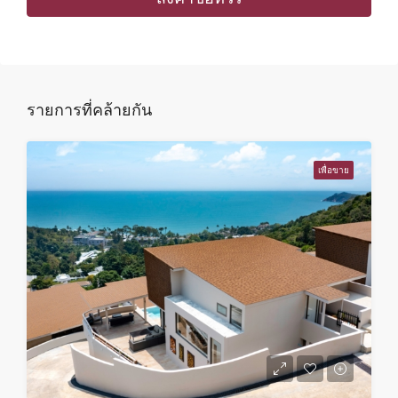
พฤหัส
13
ส.ค.
รายการที่คล้ายกัน
ศุกร์
14
เพื่อขาย
ส.ค.
เสาร์
15
ส.ค.
อาทิตย์
16
ส.ค.