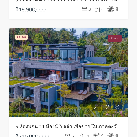
21
฿19,900,000
3
4
มี
ส.ค.
เสาร์
22
จุดเด่น
เพื่อขาย
ส.ค.
5 ห้องนอน 11 ห้องน้ วิ ลล่า เพื่อขาย ใน ภาคตะวันออกเฉียงเหนือ – HS0816
฿215,000,000
5
11
มี
มี