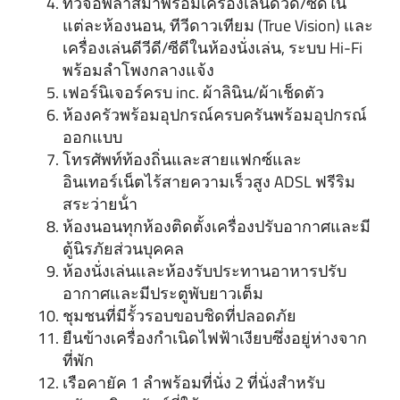
ทีวีจอพลาสม่าพร้อมเครื่องเล่นดีวีดี/ซีดีใน
แต่ละห้องนอน, ทีวีดาวเทียม (True Vision) และ
เครื่องเล่นดีวีดี/ซีดีในห้องนั่งเล่น, ระบบ Hi-Fi
พร้อมลําโพงกลางแจ้ง
เฟอร์นิเจอร์ครบ inc. ผ้าลินิน/ผ้าเช็ดตัว
ห้องครัวพร้อมอุปกรณ์ครบครันพร้อมอุปกรณ์
ออกแบบ
โทรศัพท์ท้องถิ่นและสายแฟกซ์และ
อินเทอร์เน็ตไร้สายความเร็วสูง ADSL ฟรีริม
สระว่ายน้ํา
ห้องนอนทุกห้องติดตั้งเครื่องปรับอากาศและมี
ตู้นิรภัยส่วนบุคคล
ห้องนั่งเล่นและห้องรับประทานอาหารปรับ
อากาศและมีประตูพับยาวเต็ม
ชุมชนที่มีรั้วรอบขอบชิดที่ปลอดภัย
ยืนข้างเครื่องกําเนิดไฟฟ้าเงียบซึ่งอยู่ห่างจาก
ที่พัก
เรือคายัค 1 ลําพร้อมที่นั่ง 2 ที่นั่งสําหรับ