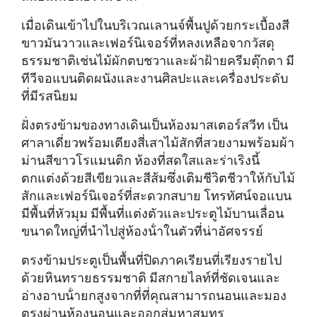
เมื่อเดินเข้าไปในบริเวณเลานจ์พื้นปูด้วยกระเบื้องสี
ขาวมันวาวและเฟอร์นิเจอร์ที่หลงเหลือจากวัสดุ
ธรรมชาติเช่นไม้ผักตบชวาและผ้าฝ้ายครีมตุ๊กตา มี
ทีวีจอแบนติดผนังและงานศิลปะและเครื่องประดับ
ที่มีรสนิยม
ฝั่งตรงข้ามของทางเดินเป็นห้องมาสเตอร์สวีท เป็น
ศาลาเดี่ยวพร้อมเตียงสี่เสาไม้สักที่สวยงามพร้อมผ้า
ม่านสีขาวโรแมนติก ห้องที่สดใสและร่าเริงนี้
ตกแต่งด้วยสีเขียวและสีส้มซึ่งเติมชีวิตชีวาให้กับไม้
สักและเฟอร์นิเจอร์ที่สะดวกสบาย โทรทัศน์จอแบน
มีพื้นที่หัวมุม มีพื้นที่แต่งตัวและประตูไม้บานเลื่อน
ขนาดใหญ่ที่นําไปสู่ห้องน้ําในตัวที่น่าอัศจรรย์
ตรงข้ามประตูเป็นพื้นที่ปิดภาคเรียนที่เรียงรายไป
ด้วยหินทรายธรรมชาติ มีสกายไลท์ที่ชัดเจนและ
อ่างอาบน้ํายกสูงจากที่ที่คุณสามารถนอนและมอง
ตรงผ่านห้องนอนและออกสู่มหาสมุทร