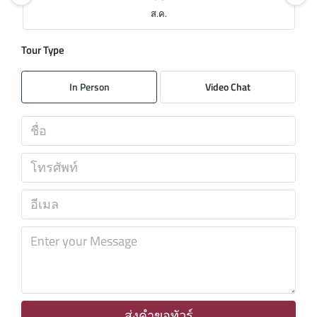
ส.ค.
Tour Type
อาทิตย์
09
In Person
Video Chat
ส.ค.
จันทร์
10
ส.ค.
อังคาร
11
ส.ค.
พุธ
12
ส.ค.
ส่งคำขอทัวร์