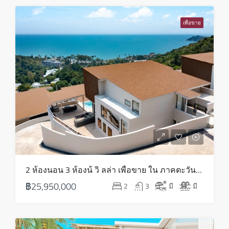
พุธ
12
เพื่อขาย
ส.ค.
พฤหัส
13
ส.ค.
ศุกร์
14
ส.ค.
เสาร์
2 ห้องนอน 3 ห้องน้ วิ ลล่า เพื่อขาย ใน ภาคตะวันออกเฉียงเหนือ – HS0819
15
฿25,950,000
2
3
มี
มี
ส.ค.
อาทิตย์