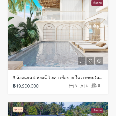
16
เพื่อขาย
ส.ค.
จันทร์
17
ส.ค.
อังคาร
18
ส.ค.
พุธ
3 ห้องนอน 4 ห้องน้ วิ ลล่า เพื่อขาย ใน ภาคตะวันออกเฉียงเหนือ – HS0818
19
฿19,900,000
3
4
มี
ส.ค.
พฤหัส
20
จุดเด่น
เพื่อขาย
ส.ค.