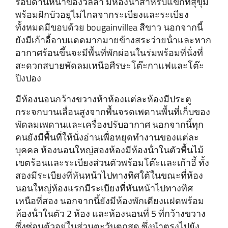
รอบด้านหน้าของวิลล่า มีห้องน้ําสําหรับแขกที่สุขุม
พร้อมฝักบัวอยู่ไม่ไกลจากระเบียงและระเบียง
ทั้งหมดมีขอบด้วย bougainvillea สีขาว นอกจากนี้
ยังมีเก้าอี้อาบแดดมากมายข้างสระว่ายน้ําและหาก
อากาศร้อนขึ้นจะมีพื้นที่พักผ่อนในร่มพร้อมที่นั่งที่
สะดวกสบายพัดลมเหนือศีรษะโต๊ะกาแฟและโต๊ะ
ปิงปอง
มีห้องนอนกว้างขวางห้าห้องแต่ละห้องมีประตู
กระจกบานเลื่อนสูงจากพื้นจรดเพดานพื้นที่เก็บของ
พัดลมเพดานและเครื่องปรับอากาศ นอกจากนี้ทุก
คนยังมีพื้นที่ให้นั่งอ่านเพื่อหยุดทํางานของแต่ละ
บุคคล ห้องนอนใหญ่สองห้องมีห้องน้ําในตัวพื้นไม้
เขตร้อนและระเบียงส่วนตัวพร้อมโต๊ะและเก้าอี้ ทั้ง
สองมีระเบียงที่หันหน้าไปทางทิศใต้ในขณะที่ห้อง
นอนใหญ่ห้องแรกมีระเบียงที่หันหน้าไปทางทิศ
เหนือที่สอง นอกจากนี้ยังมีห้องพักเตียงแฝดพร้อม
ห้องน้ําในตัว 2 ห้อง และห้องนอนที่ 5 ที่กว้างขวาง
ซึ่งซ่อนตัวอยู่ในส่วนตะวันตกสุด ซึ่งนําตรงไปยัง