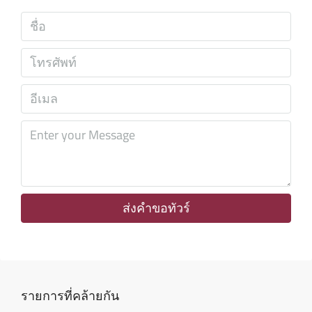
เสาร์
08
ส.ค.
อาทิตย์
09
ส.ค.
จันทร์
10
ส.ค.
ส่งคำขอทัวร์
อังคาร
11
ส.ค.
รายการที่คล้ายกัน