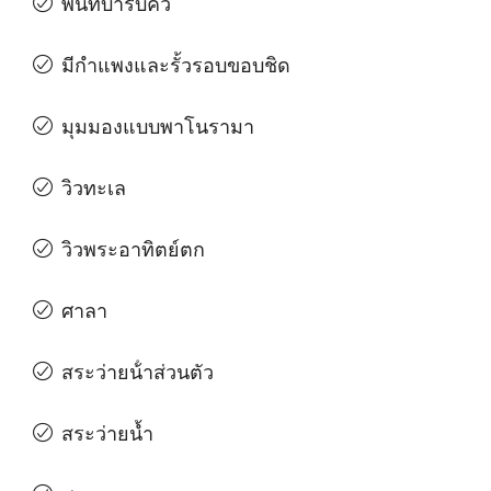
พื้นที่บาร์บีคิว
มีกําแพงและรั้วรอบขอบชิด
มุมมองแบบพาโนรามา
วิวทะเล
วิวพระอาทิตย์ตก
ศาลา
สระว่ายน้ําส่วนตัว
สระว่ายน้ำ