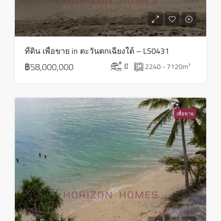
20
ส.ค.
ศุกร์
ที่ดิน เพื่อขาย in ตะวันตกเฉียงใต้ – LS0431
21
฿58,000,000
มี
2240 - 7120
m²
ส.ค.
เสาร์
22
เพื่อขาย
ส.ค.