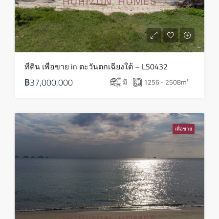
อาทิตย์
16
ส.ค.
จันทร์
ที่ดิน เพื่อขาย in ตะวันตกเฉียงใต้ – LS0432
17
฿37,000,000
มี
1256 - 2508
m²
ส.ค.
อังคาร
18
เพื่อขาย
ส.ค.
พุธ
19
ส.ค.
พฤหัส