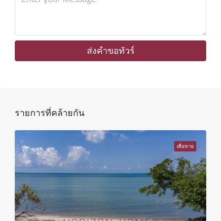
พุธ
12
ส.ค.
ส่งคำขอทัวร์
พฤหัส
13
ส.ค.
รายการที่คล้ายกัน
ศุกร์
14
เพื่อขาย
ส.ค.
เสาร์
15
ส.ค.