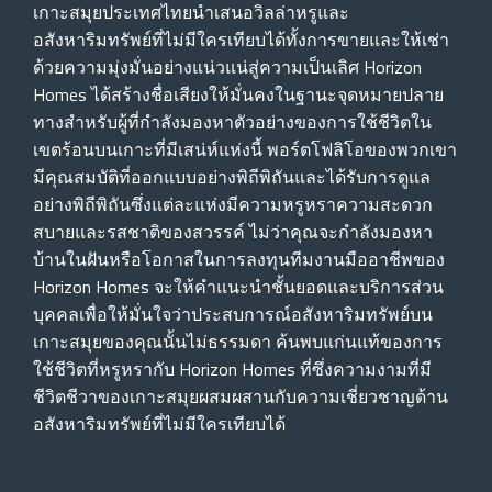
เกาะสมุยประเทศไทยนําเสนอวิลล่าหรูและ
อสังหาริมทรัพย์ที่ไม่มีใครเทียบได้ทั้งการขายและให้เช่า
ด้วยความมุ่งมั่นอย่างแน่วแน่สู่ความเป็นเลิศ Horizon
Homes ได้สร้างชื่อเสียงให้มั่นคงในฐานะจุดหมายปลาย
ทางสําหรับผู้ที่กําลังมองหาตัวอย่างของการใช้ชีวิตใน
เขตร้อนบนเกาะที่มีเสน่ห์แห่งนี้ พอร์ตโฟลิโอของพวกเขา
มีคุณสมบัติที่ออกแบบอย่างพิถีพิถันและได้รับการดูแล
อย่างพิถีพิถันซึ่งแต่ละแห่งมีความหรูหราความสะดวก
สบายและรสชาติของสวรรค์ ไม่ว่าคุณจะกําลังมองหา
บ้านในฝันหรือโอกาสในการลงทุนทีมงานมืออาชีพของ
Horizon Homes จะให้คําแนะนําชั้นยอดและบริการส่วน
บุคคลเพื่อให้มั่นใจว่าประสบการณ์อสังหาริมทรัพย์บน
เกาะสมุยของคุณนั้นไม่ธรรมดา ค้นพบแก่นแท้ของการ
ใช้ชีวิตที่หรูหรากับ Horizon Homes ที่ซึ่งความงามที่มี
ชีวิตชีวาของเกาะสมุยผสมผสานกับความเชี่ยวชาญด้าน
อสังหาริมทรัพย์ที่ไม่มีใครเทียบได้