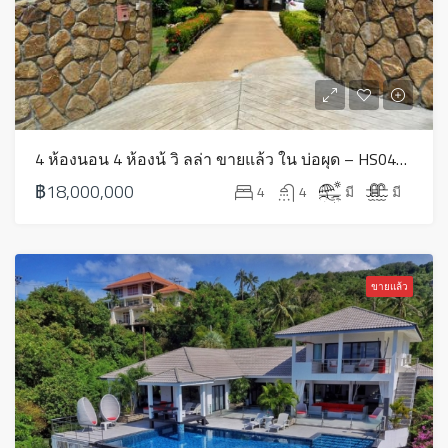
4 ห้องนอน 4 ห้องน้ วิ ลล่า ขายแล้ว ใน บ่อผุด – HS0429
฿18,000,000
4
4
มี
มี
ขายแล้ว