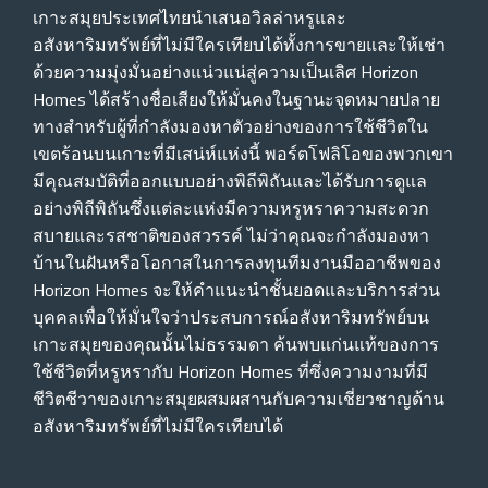
เกาะสมุยประเทศไทยนําเสนอวิลล่าหรูและ
อสังหาริมทรัพย์ที่ไม่มีใครเทียบได้ทั้งการขายและให้เช่า
ด้วยความมุ่งมั่นอย่างแน่วแน่สู่ความเป็นเลิศ Horizon
Homes ได้สร้างชื่อเสียงให้มั่นคงในฐานะจุดหมายปลาย
ทางสําหรับผู้ที่กําลังมองหาตัวอย่างของการใช้ชีวิตใน
เขตร้อนบนเกาะที่มีเสน่ห์แห่งนี้ พอร์ตโฟลิโอของพวกเขา
มีคุณสมบัติที่ออกแบบอย่างพิถีพิถันและได้รับการดูแล
อย่างพิถีพิถันซึ่งแต่ละแห่งมีความหรูหราความสะดวก
สบายและรสชาติของสวรรค์ ไม่ว่าคุณจะกําลังมองหา
บ้านในฝันหรือโอกาสในการลงทุนทีมงานมืออาชีพของ
Horizon Homes จะให้คําแนะนําชั้นยอดและบริการส่วน
บุคคลเพื่อให้มั่นใจว่าประสบการณ์อสังหาริมทรัพย์บน
เกาะสมุยของคุณนั้นไม่ธรรมดา ค้นพบแก่นแท้ของการ
ใช้ชีวิตที่หรูหรากับ Horizon Homes ที่ซึ่งความงามที่มี
ชีวิตชีวาของเกาะสมุยผสมผสานกับความเชี่ยวชาญด้าน
อสังหาริมทรัพย์ที่ไม่มีใครเทียบได้