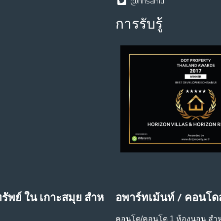
@hhsamui
การรับรู้
รัพย์ ใน เกาะสมุย สําห
อพาร์ทเม้นท์ / คอนโด
คอนโด/คอนโด 1 ห้องนอน สําห