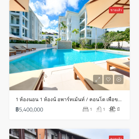
จันทร์
24
ขายแล้ว
ส.ค.
1 ห้องนอน 1 ห้องน้ อพาร์ทเม้นท์ / คอนโด เพื่อขาย ใน ภาคตะวันออกเฉียงเหนือ – HS0769
฿5,400,000
1
1
มี
ขายแล้ว