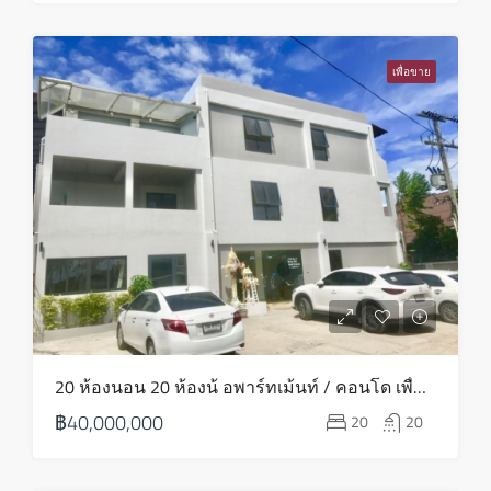
พฤหัส
20
เพื่อขาย
ส.ค.
ศุกร์
21
ส.ค.
เสาร์
22
ส.ค.
อาทิตย์
20 ห้องนอน 20 ห้องน้ อพาร์ทเม้นท์ / คอนโด เพื่อขาย ใน บางรัก – HS0773
23
฿40,000,000
20
20
ส.ค.