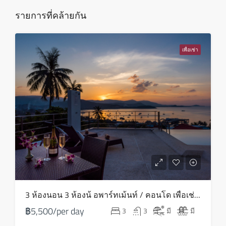
ส.ค.
รายการที่คล้ายกัน
อาทิตย์
16
เพื่อเช่า
ส.ค.
จันทร์
17
ส.ค.
อังคาร
18
ส.ค.
พุธ
3 ห้องนอน 3 ห้องน้ อพาร์ทเม้นท์ / คอนโด เพื่อเช่า ใน บางรัก – HV0081
19
฿5,500/per day
3
3
มี
มี
ส.ค.