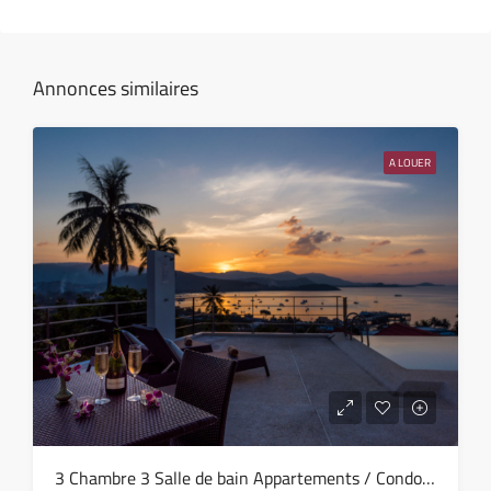
jeu
13
Août
Annonces similaires
ven
14
A LOUER
Août
sam
15
Août
dim
16
Août
lun
3 Chambre 3 Salle de bain Appartements / Condos A louer dans Bang Rak – HV0081
17