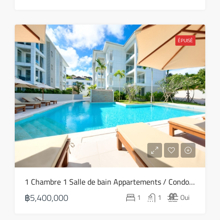
sam
22
ÉPUISÉ
Août
1 Chambre 1 Salle de bain Appartements / Condos A vendre dans Choeng Mon – HS0769
฿5,400,000
1
1
Oui