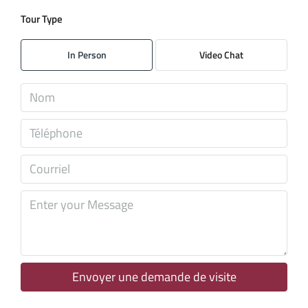
Tour Type
dim
09
In Person
Video Chat
Août
lun
10
Août
mar
11
Août
mer
12
Août
Envoyer une demande de visite