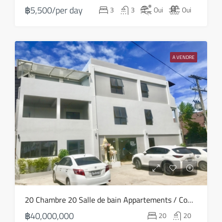
฿5,500/per day
3
3
Oui
Oui
Août
mar
18
A VENDRE
Août
mer
19
Août
jeu
20
Août
ven
20 Chambre 20 Salle de bain Appartements / Condos A vendre dans Bang Rak – HS0773
21
฿40,000,000
20
20
Août