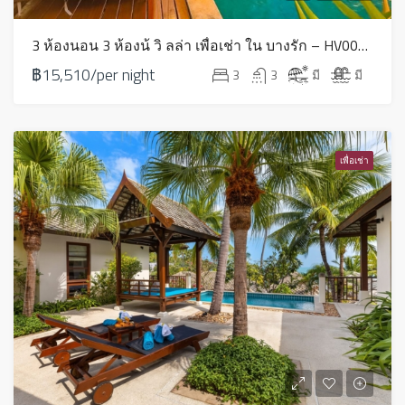
3 ห้องนอน 3 ห้องน้ วิ ลล่า เพื่อเช่า ใน บางรัก – HV0063
฿15,510/per night
3
3
มี
มี
เพื่อเช่า