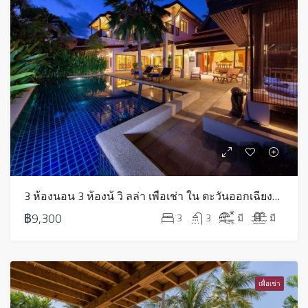
3 ห้องนอน 3 ห้องน้ วิ ลล่า เพื่อเช่า ใน ตะวันออกเฉียงใต้ – HV0289
฿9,300
3
3
มี
มี
เพื่อเช่า