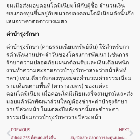
จมเมื่อส่งมอบคอนโดมิเนียมให้กับผู้ซื้อ จํานวนเงิน
ของกองทุนขึ้นอยู่กับขนาดของคอนโดมิเนียมดังนั้นจึง
เสนอราคาต่อตารางเมตร
ค่าบํารุงรักษา
ค่าบํารุงรักษา (ค่าธรรมเนียมทรัพย์สิน) ใช้สําหรับกา
รดําเนินงานประจําวันของโครงการพัฒนา (เช่นการ
รักษาความปลอดภัยแผนกต้อนรับและเงินเดือนพนัก
งานทําความสะอาดการบํารุงรักษาสระว่ายน้ําลิฟท์
ฯลฯ ) เช่นเดียวกับกองทุนจมจะคํานวณค่าธรรมเนียม
รายเดือนตามพื้นที่ (ตารางเมตร) ของแต่ละ
คอนโดมิเนียม เมื่อคอนโดมิเนียมเสร็จสมบูรณ์และส่ง
มอบแล้วนักพัฒนาส่วนใหญ่ต้องชําระค่าบํารุงรักษา
รายปีล่วงหน้า ในแต่ละปีหลังจากนั้นจะชําระค่า
ธรรมเนียมการบํารุงรักษารายปีล่วงหน้า
PREVIOUS
NEXT
อัปเดต 25S ทั้งหมดเสร็จสิ้น
สมุยวิลล่า: ตลาดการลงทุนและผลตอบแทนที่อาจเกิดขึ้น