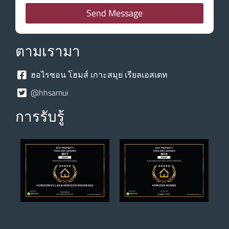
Send Message
ตามเรามา
ฮอไรซอน โฮมส์ เกาะสมุย เรียลเอสเตท
@hhsamui
การรับรู้