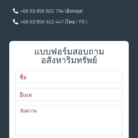
+66 (0) 856 602 794 (อังกฤษ)
+66 (0) 856 922 447 (ไทย / FR )
แบบฟอร์มสอบถาม
อสังหาริมทรัพย์