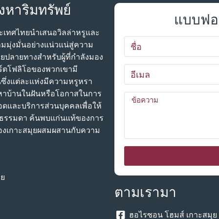
งหาริมทรัพย์
แบบฟอร
ประเทศไทยนําเสนอวิลล่าหรูและ
มมุ่งมั่นอย่างแน่วแน่สู่ความ
ยปลายทางสําหรับผู้ที่กําลังมอง
พอร์ตโฟลิโอของพวกเขามี
ันซึ่งแต่ละแห่งมีความหรูหรา
หาบ้านในฝันหรือโอกาสในการ
อดและบริการส่วนบุคคลเพื่อให้
ม่ธรรมดา ค้นพบแก่นแท้ของการ
ชีวาของเกาะสมุยผสมผสานกับความ
ทย
ตามเรามา
ฮอไรซอน โฮมส์ เกาะสมุย 