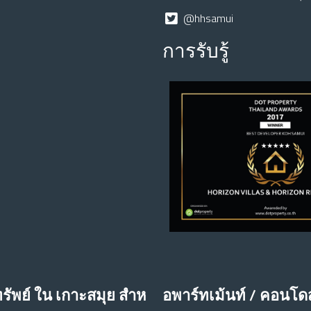
@hhsamui
การรับรู้
รัพย์ ใน เกาะสมุย สําห
อพาร์ทเม้นท์ / คอนโด