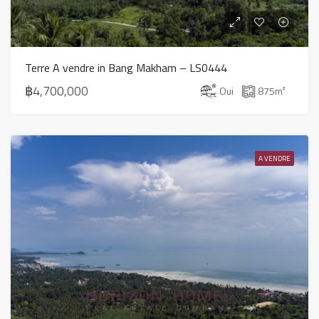
Terre A vendre in Bang Makham – LS0444
฿4,700,000
Oui
875
m²
A VENDRE