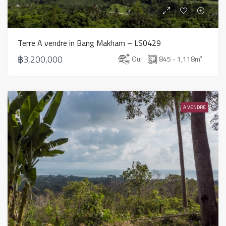
Terre A vendre in Bang Makham – LS0429
฿3,200,000
Oui
845 - 1,118
m²
A VENDRE