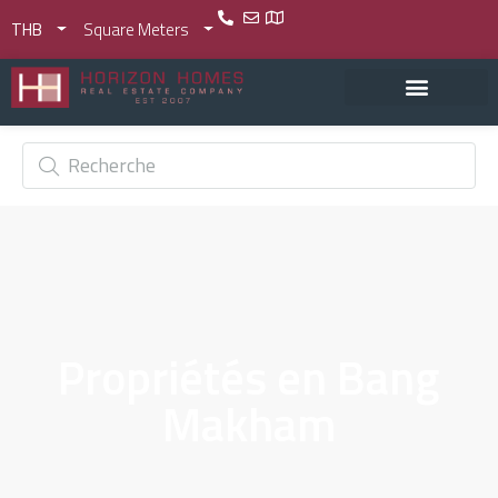
THB
Square Meters
Propriétés en Bang
Makham