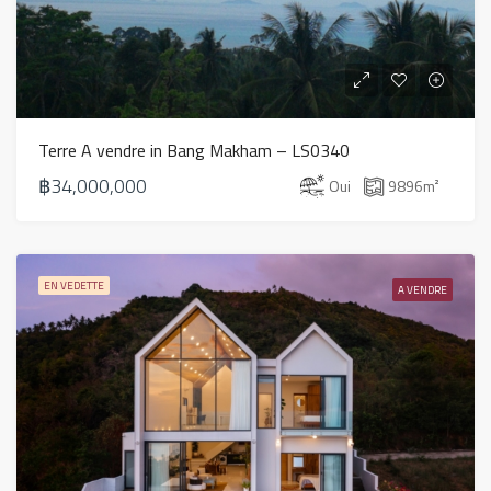
Terre A vendre in Bang Makham – LS0340
฿34,000,000
Oui
9896
m²
EN VEDETTE
A VENDRE