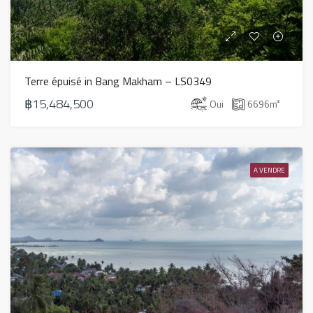
Terre épuisé in Bang Makham – LS0349
฿15,484,500
Oui
6696
m²
A VENDRE