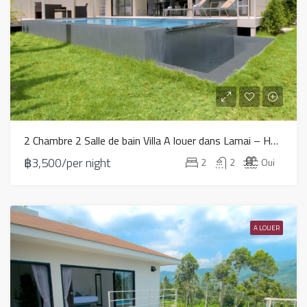
2 Chambre 2 Salle de bain Villa A louer dans Lamai – HV0097
฿3,500/per night
2
2
Oui
A LOUER