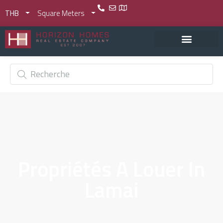
THB
Square Meters
Propriétés A Louer In
Lamai