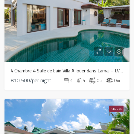
4 Chambre 4 Salle de bain Villa A louer dans Lamai – LV0051
฿10,500/per night
4
4
Oui
Oui
A LOUER