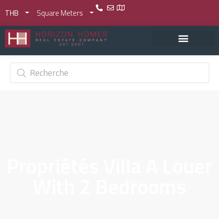
THB
Square Meters
Propriétés Villa A Louer
With 2 Bedrooms