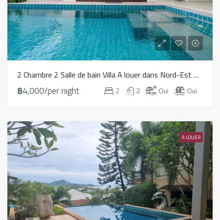
2 Chambre 2 Salle de bain Villa A louer dans Nord-Est – HV0155
฿4,000/per night
2
2
Oui
Oui
A LOUER