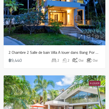
2 Chambre 2 Salle de bain Villa A louer dans Bang Por – HV0131
฿9,440
2
2
Oui
Oui
A LOUER