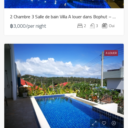
2 Chambre 3 Salle de bain Villa A louer dans Bophut – HR0155
฿3,000/per night
2
3
Oui
A LOUER