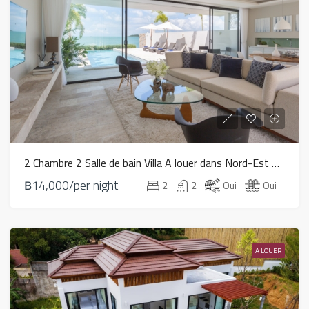
2 Chambre 2 Salle de bain Villa A louer dans Nord-Est – LV0044
฿14,000/per night
2
2
Oui
Oui
A LOUER