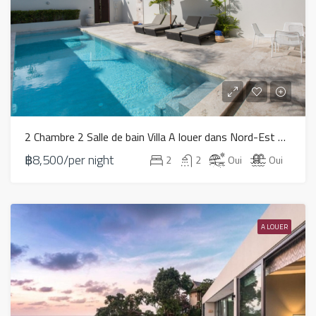
2 Chambre 2 Salle de bain Villa A louer dans Nord-Est – LV0058
฿8,500/per night
2
2
Oui
Oui
A LOUER