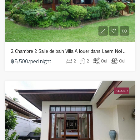
2 Chambre 2 Salle de bain Villa A louer dans Laem Noi – HR0027
฿5,500/ped night
2
2
Oui
Oui
A LOUER