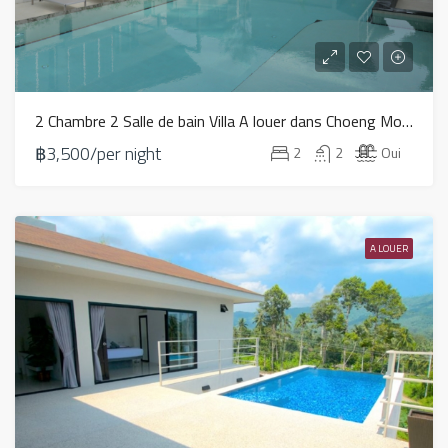
2 Chambre 2 Salle de bain Villa A louer dans Choeng Mon – HV0049
฿3,500/per night
2
2
Oui
A LOUER