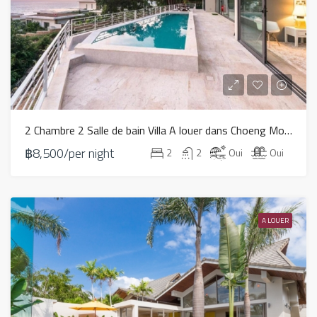
2 Chambre 2 Salle de bain Villa A louer dans Choeng Mon – HV0113
฿8,500/per night
2
2
Oui
Oui
A LOUER