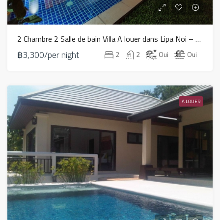
2 Chambre 2 Salle de bain Villa A louer dans Lipa Noi – HV0108
฿3,300/per night
2
2
Oui
Oui
A LOUER