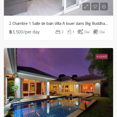
2 Chambre 1 Salle de bain Villa A louer dans Big Buddha – HV0021
฿3,500/per day
2
1
Oui
Oui
A LOUER