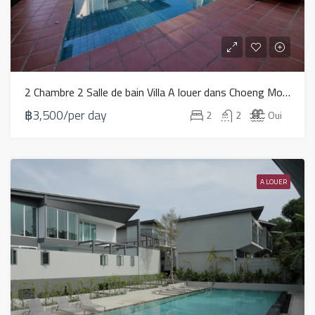
2 Chambre 2 Salle de bain Villa A louer dans Choeng Mon – HR0055
฿3,500/per day
2
2
Oui
A LOUER