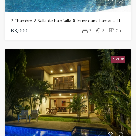
2 Chambre 2 Salle de bain Villa A louer dans Lamai – HV0186
฿3,000
2
2
Oui
A LOUER