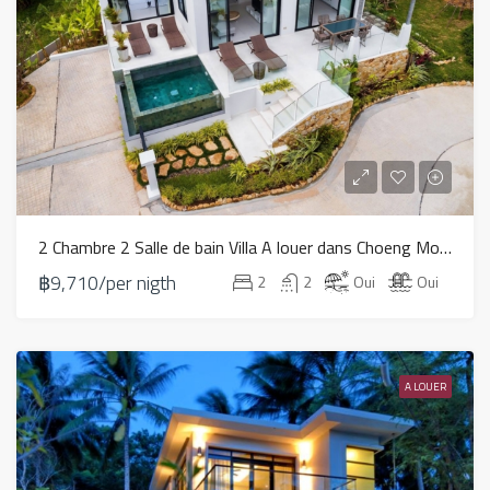
2 Chambre 2 Salle de bain Villa A louer dans Choeng Mon – HV0052
฿9,710/per nigth
2
2
Oui
Oui
A LOUER