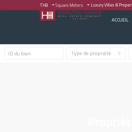
Luxury Villas & Prope
THB
Square Meters
ACCUEIL
Type de propriété
Propriét