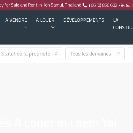
rty for Sale and Rent in Koh Samui, Thailand
+66 (0) 856 602 794
A VENDRE
A LOUER
DÉVELOPPEMENTS
LA
CONSTRU
Statut de la propriété
Tous les domaines
és A Louer In Laem Yai