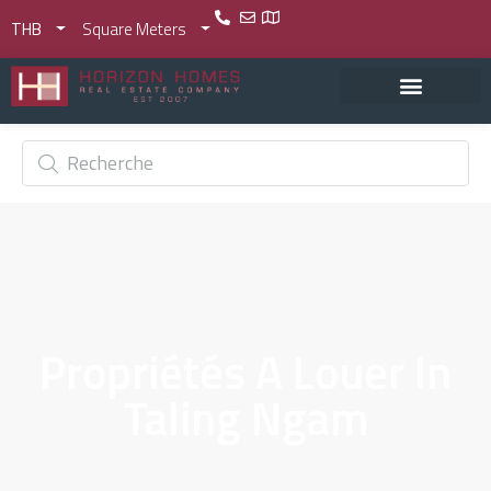
THB
Square Meters
Propriétés A Louer In
Taling Ngam