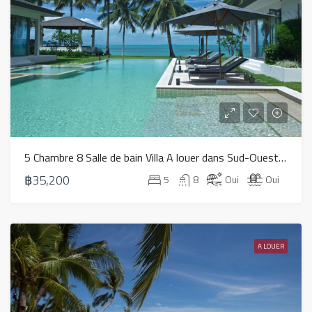
5 Chambre 8 Salle de bain Villa A louer dans Sud-Ouest – LV0002
฿35,200
5
8
Oui
Oui
A LOUER