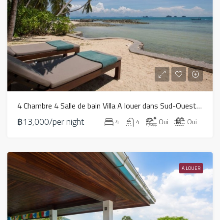
4 Chambre 4 Salle de bain Villa A louer dans Sud-Ouest – HV0191
฿13,000/per night
4
4
Oui
Oui
A LOUER