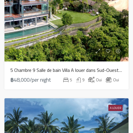
5 Chambre 9 Salle de bain Villa A louer dans Sud-Ouest – LV0020
฿48,000/per night
5
9
Oui
Oui
A LOUER