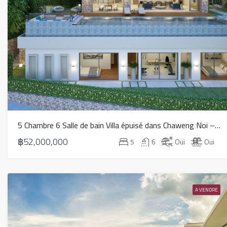
5 Chambre 6 Salle de bain Villa épuisé dans Chaweng Noi – HS0581
฿52,000,000
5
6
Oui
Oui
A VENDRE