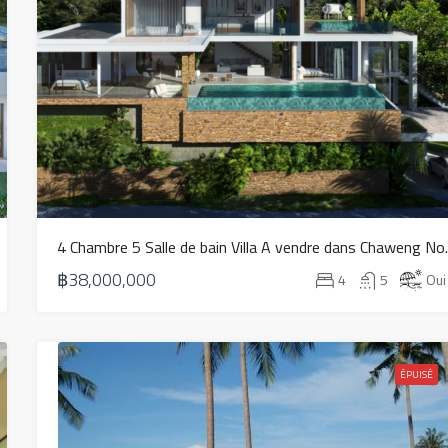
4 Chambre 5 Sal
฿38,000,000
4
5
Oui
ÉPUISÉ