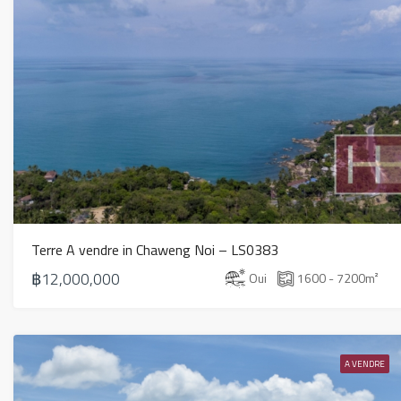
Terre A vendre in Chaweng Noi – LS0383
฿12,000,000
Oui
1600 - 7200
m²
A VENDRE