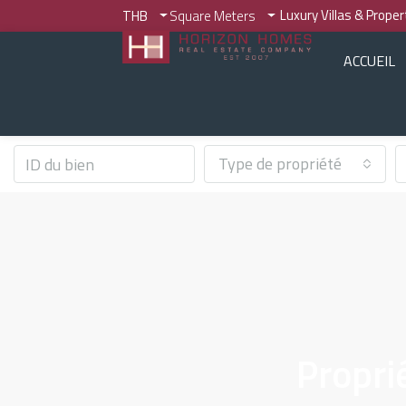
Luxury Villas & Prope
THB
Square Meters
ACCUEIL
Type de propriété
Propri