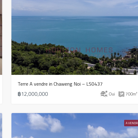
Terre A vendre in Chaweng Noi – LS0437
฿12,000,000
Oui
700
m²
A VENDR