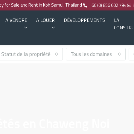
rty for Sale and Rent in Koh Samui, Thailand
+66 (0) 856 602 794
A VENDRE
A LOUER
DÉVELOPPEMENTS
LA
CONSTRU
Statut de la propriété
Tous les domaines
étés en Chaweng Noi