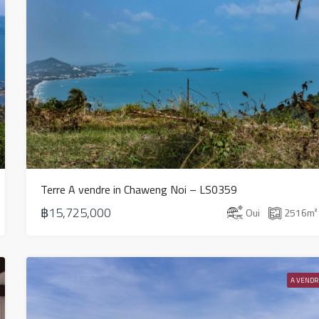
Terre A vendre in Chaweng Noi – LS0359
฿15,725,000
Oui
2516
m²
A VENDR