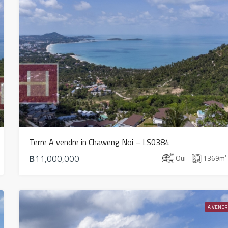
Terre A vendre in Chaweng Noi – LS0384
฿11,000,000
Oui
1369
m²
A VENDR