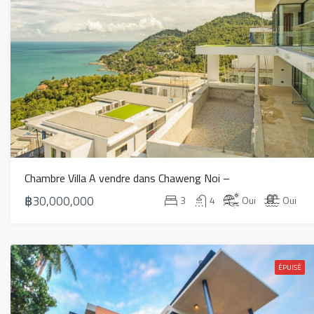
Chambre Villa A vendre dans Chaweng Noi –
฿30,000,000
3
4
Oui
Oui
ÉPUISÉ