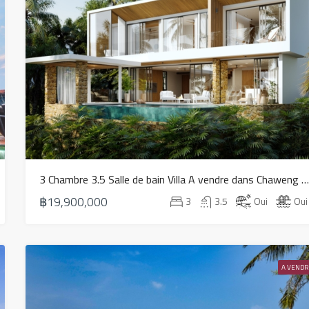
3 Chambre 3.5 Salle de bain Villa A vendre dans Chaweng Noi – HS0
฿19,900,000
3
3.5
Oui
Oui
A VENDR