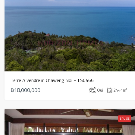
Terre A vendre in Chaweng Noi – LS0466
฿18,000,000
Oui
2444
m²
ÉPUISÉ