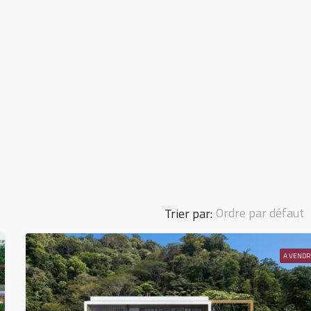
Ordre par défaut
Trier par:
A VENDR