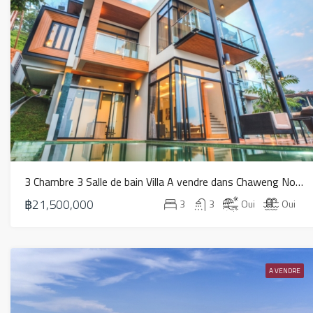
3 Chambre 3 Salle de bain Villa A vendre dans Chaweng Noi – HS0492
฿21,500,000
3
3
Oui
Oui
A VENDRE