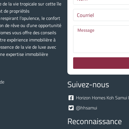
sam
de la vie tropicale sur cette île
15
t de propriétés
Août
espirant l’opulence, le confort
on de rêve ou d’une opportunité
Homes vous offre des conseils
dim
16
otre expérience immobilière à
ssence de la vie de luxe avec
Août
ne expertise immobilière
lun
17
Août
Suivez-nous
nde
mar
Horizon Homes Koh Samui I
18
Août
@hhsamui
Reconnaissance
mer