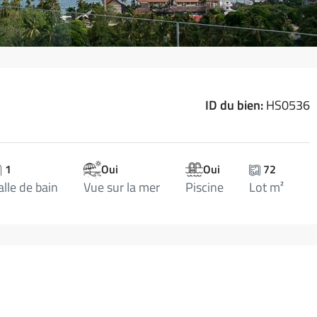
ID du bien:
HS0536
1
Oui
Oui
72
alle de bain
Vue sur la mer
Piscine
Lot m²