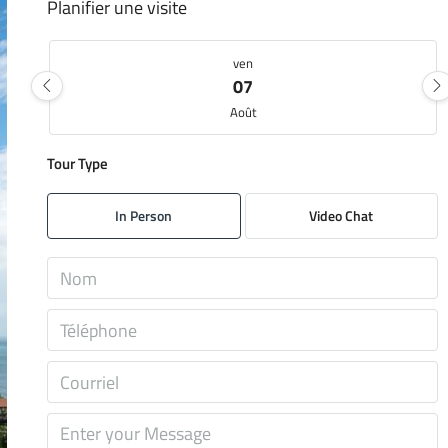
Planifier une visite
ven
07
Août
Tour Type
sam
08
In Person
Video Chat
Août
dim
09
Août
lun
10
Août