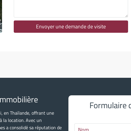
mar
11
Août
Envoyer une demande de visite
mer
12
Août
jeu
13
Août
immobilière
Formulaire
ven
14
, en Thaïlande, offrant une
Août
 à la location. Avec un
es a consolidé sa réputation de