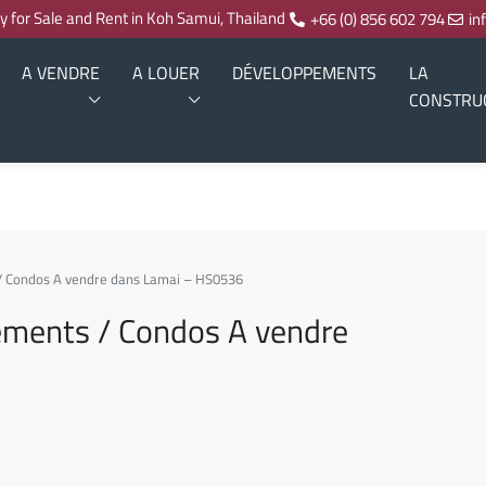
ty for Sale and Rent in Koh Samui, Thailand
+66 (0) 856 602 794
in
A VENDRE
A LOUER
DÉVELOPPEMENTS
LA
CONSTRU
 / Condos A vendre dans Lamai – HS0536
ements / Condos A vendre