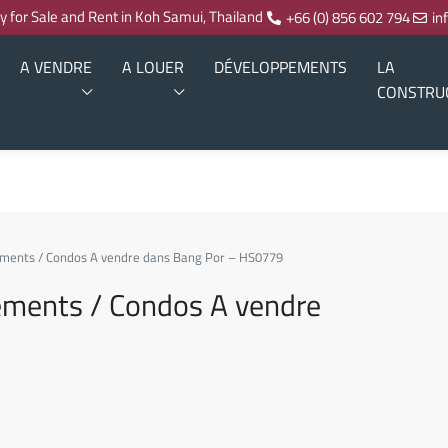
ty for Sale and Rent in Koh Samui, Thailand
+66 (0) 856 602 794
in
A VENDRE
A LOUER
DÉVELOPPEMENTS
LA
CONSTRU
ements / Condos A vendre dans Bang Por – HS0779
ements / Condos A vendre