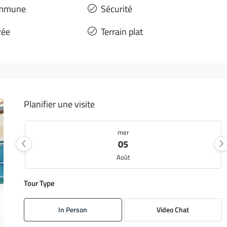
ommune
Sécurité
vée
Terrain plat
Planifier une visite
mer
05
Août
Tour Type
jeu
06
In Person
Video Chat
Août