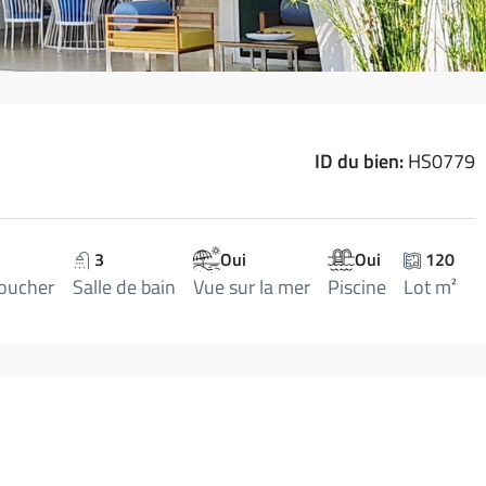
ID du bien:
HS0779
3
Oui
Oui
120
oucher
Salle de bain
Vue sur la mer
Piscine
Lot m²