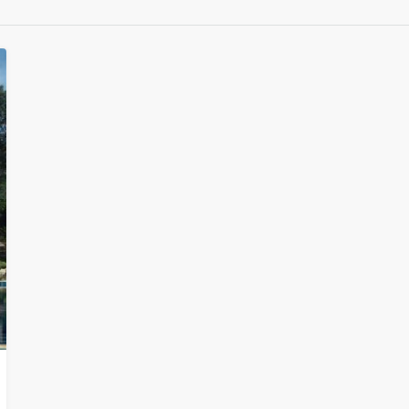
11
Août
mer
12
Août
jeu
13
Août
ven
14
Août
sam
15