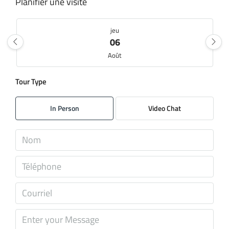
Planifier une visite
jeu
06
Août
Tour Type
ven
07
In Person
Video Chat
Août
sam
08
Août
dim
09
Août