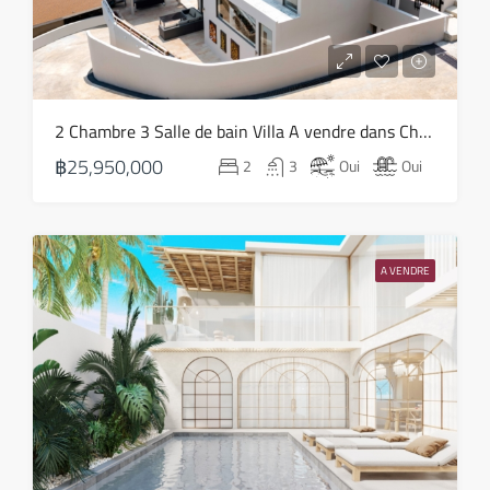
ven
14
Août
sam
2 Chambre 3 Salle de bain Villa A vendre dans Choeng Mon – HS0819
15
฿25,950,000
2
3
Oui
Oui
Août
dim
16
A VENDRE
Août
lun
17
Août
mar
18