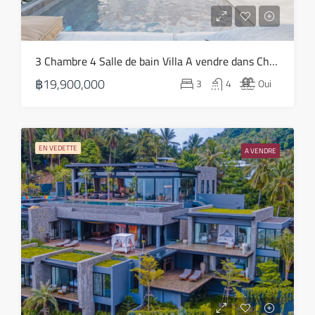
Août
mer
3 Chambre 4 Salle de bain Villa A vendre dans Choeng Mon – HS0818
19
฿19,900,000
3
4
Oui
Août
jeu
20
EN VEDETTE
A VENDRE
Août