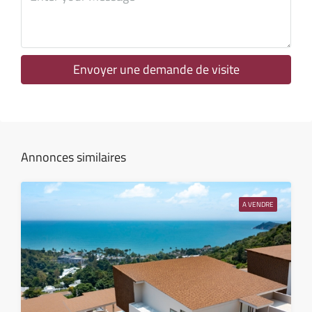
lun
10
Août
Envoyer une demande de visite
mar
11
Août
Annonces similaires
mer
12
A VENDRE
Août
jeu
13
Août