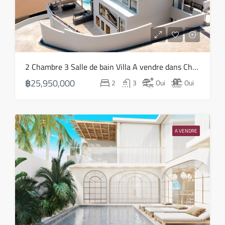
ven
14
Août
sam
2 Chambre 3 Salle de bain Villa A vendre dans Choeng Mon – HS0819
15
฿25,950,000
2
3
Oui
Oui
Août
dim
16
A VENDRE
Août
lun
17
Août
mar