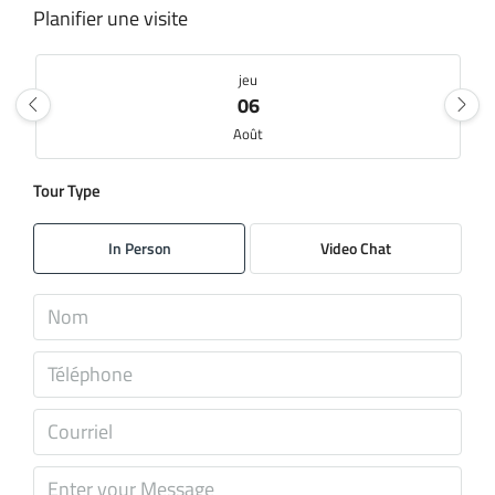
Planifier une visite
jeu
06
Août
Tour Type
ven
07
In Person
Video Chat
Août
sam
08
Août
dim
09
Août