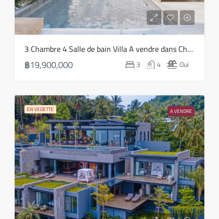
18
Août
mer
3 Chambre 4 Salle de bain Villa A vendre dans Choeng Mon – HS0818
19
฿19,900,000
3
4
Oui
Août
jeu
20
EN VEDETTE
A VENDRE
Août