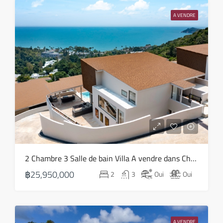
19
A VENDRE
Août
jeu
20
Août
ven
21
Août
sam
2 Chambre 3 Salle de bain Villa A vendre dans Choeng Mon – HS0819
22
฿25,950,000
2
3
Oui
Oui
Août
dim
23
A VENDRE