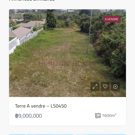
sam
15
A VENDRE
Août
dim
16
Août
lun
17
Août
mar
Terre A vendre – LS0450
18
฿9,000,000
1600
m²
Août
mer