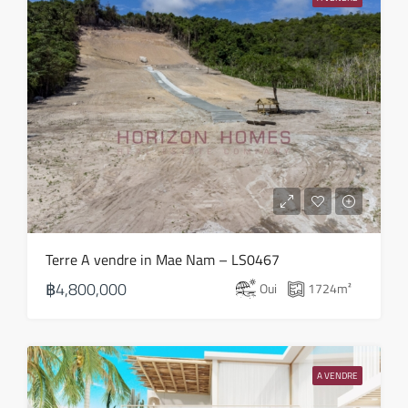
Août
Terre A vendre in Mae Nam – LS0467
฿4,800,000
Oui
1724
m²
A VENDRE