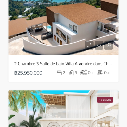
sam
15
Août
dim
16
Août
lun
2 Chambre 3 Salle de bain Villa A vendre dans Choeng Mon – HS0819
17
฿25,950,000
2
3
Oui
Oui
Août
mar
18
A VENDRE
Août
mer
19