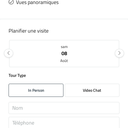
Vues panoramiques
Planifier une visite
sam
08
Août
Tour Type
dim
09
In Person
Video Chat
Août
lun
10
Août