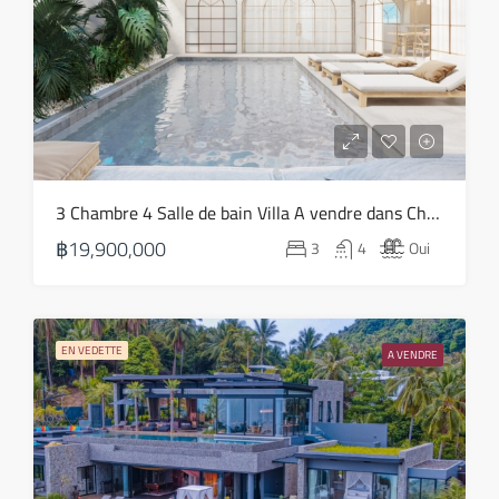
Août
jeu
20
Août
ven
3 Chambre 4 Salle de bain Villa A vendre dans Choeng Mon – HS0818
21
฿19,900,000
3
4
Oui
Août
sam
22
EN VEDETTE
A VENDRE
Août