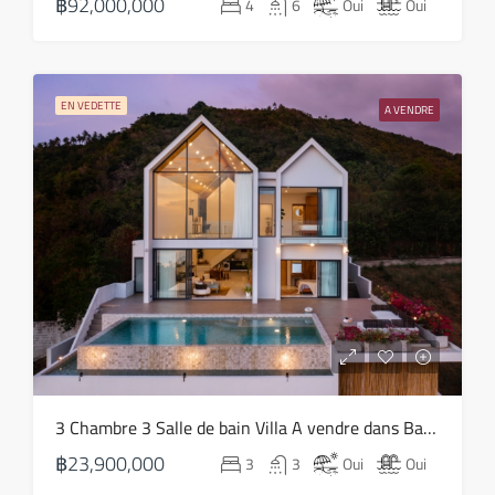
฿92,000,000
4
6
Oui
Oui
Août
sam
22
EN VEDETTE
A VENDRE
Août
3 Chambre 3 Salle de bain Villa A vendre dans Bang Makham – HS0809
฿23,900,000
3
3
Oui
Oui