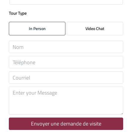
Tour Type
dim
09
In Person
Video Chat
Août
lun
10
Août
mar
11
Août
mer
12
Août
Envoyer une demande de visite