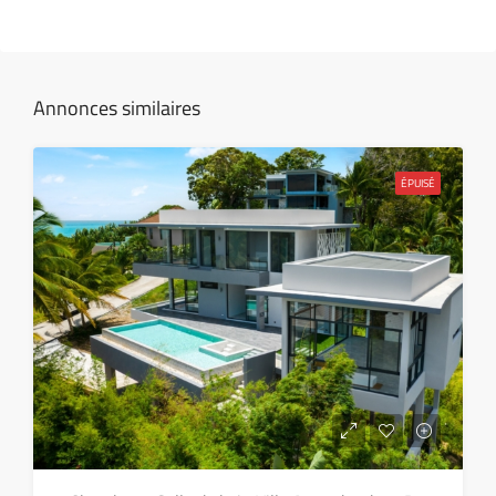
jeu
13
Août
Annonces similaires
ven
14
ÉPUISÉ
Août
sam
15
Août
dim
16
Août
lun