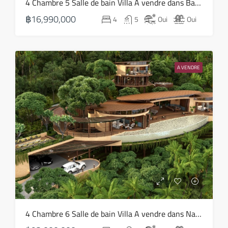
4 Chambre 5 Salle de bain Villa A vendre dans Bang Por – HS0820
17
฿16,990,000
4
5
Oui
Oui
Août
mar
18
A VENDRE
Août
mer
19
Août
jeu
20
Août
ven
4 Chambre 6 Salle de bain Villa A vendre dans Nathon – HS0817
21