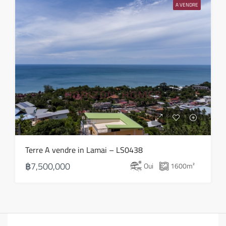
A VENDRE
Terre A vendre in Lamai – LS0438
฿7,500,000
Oui
1600
m²