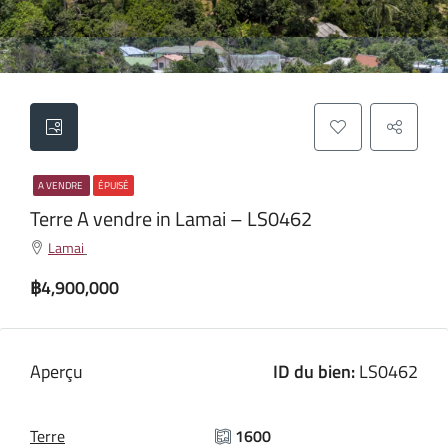
A VENDRE
ÉPUISÉ
Terre A vendre in Lamai – LS0462
Lamai
฿4,900,000
Aperçu
ID du bien:
LS0462
Terre
1600