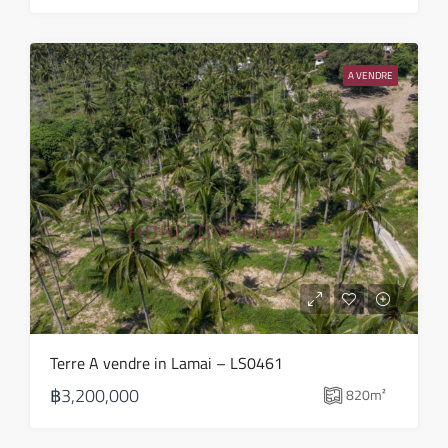
lun
17
A VENDRE
Août
mar
18
Août
mer
19
Août
jeu
Terre A vendre in Lamai – LS0461
20
฿3,200,000
820
m²
Août