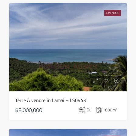
ven
21
A VENDRE
Août
Terre A vendre in Lamai – LS0443
฿8,000,000
Oui
1600
m²