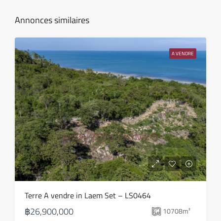
Août
Annonces similaires
jeu
13
A VENDRE
Août
ven
14
Août
sam
15
Août
dim
Terre A vendre in Laem Set – LS0464
16
฿26,900,000
10708
m²
Août