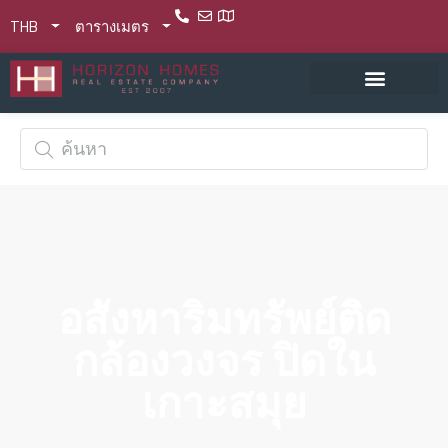
THB
ตารางเมตร
อสังหาริมทรัพย์ติด
กล้องวงจร ปิดใน
เกาะสมุย