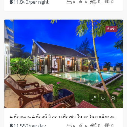
฿11,840/per night
4
4
มี
มี
เพื่อเช่า
4 ห้องนอน 4 ห้องน้ วิ ลล่า เพื่อเช่า ใน ตะวันตกเฉียงเหนือ – HV0244
฿11,550/per day
4
4
มี
มี