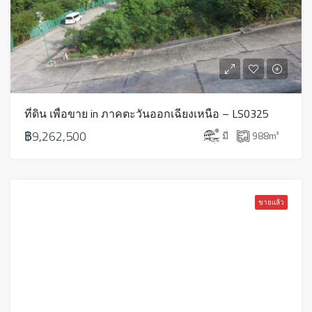
ที่ดิน เพื่อขาย in ภาคตะวันออกเฉียงเหนือ – LS0325
฿9,262,500
มี
988
m²
ขายแล้ว