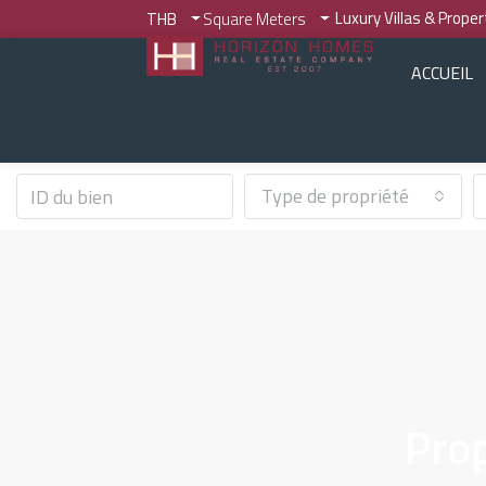
Luxury Villas & Prope
THB
Square Meters
ACCUEIL
Type de propriété
Prop