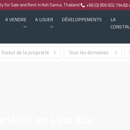
rty for Sale and Rent in Koh Samui, Thailand
+66 (0) 856 602 794
A VENDRE
A LOUER
DÉVELOPPEMENTS
LA
CONSTRU
Statut de la propriété
Tous les domaines
riétés en Lipa Noi