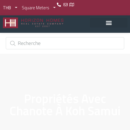
THB
Square Meters
Propriétés Avec
Chanote À Koh Samui