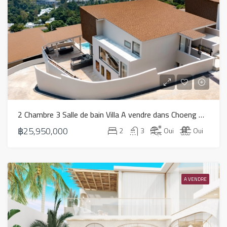
2 Chambre 3 Salle de bain Villa A vendre dans Choeng Mon – HS0819
฿25,950,000
2
3
Oui
Oui
A VENDRE