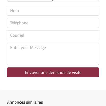
ven
07
Août
sam
08
Août
dim
09
Août
Envoyer une demande de visite
lun
10
Août
Annonces similaires