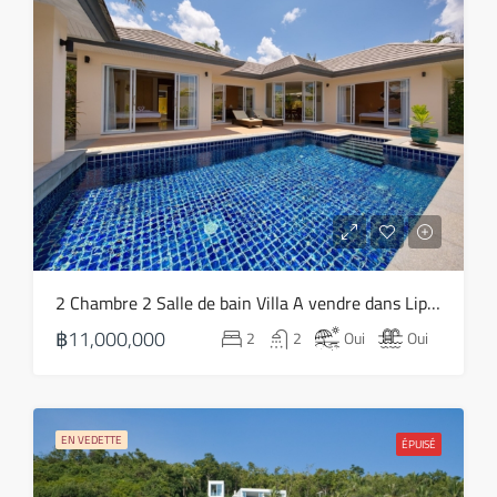
Août
2 Chambre 2 Salle de bain Villa A vendre dans Lipa Noi – HS0796
฿11,000,000
2
2
Oui
Oui
EN VEDETTE
ÉPUISÉ