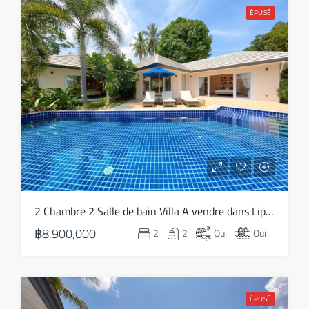
15
ÉPUISÉ
Août
dim
16
Août
lun
17
Août
mar
2 Chambre 2 Salle de bain Villa A vendre dans Lipa Noi – HS0798
18
฿8,900,000
2
2
Oui
Oui
Août
mer
19
ÉPUISÉ