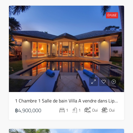
mar
11
ÉPUISÉ
Août
mer
12
Août
jeu
13
Août
ven
1 Chambre 1 Salle de bain Villa A vendre dans Lipa Noi – HS0797
14
฿4,900,000
1
1
Oui
Oui
Août
sam