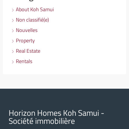
About Koh Samui
Non classifié(e)
Nouvelles
Property
Real Estate
Rentals
Horizon Homes Koh Samui -
Société immobilière