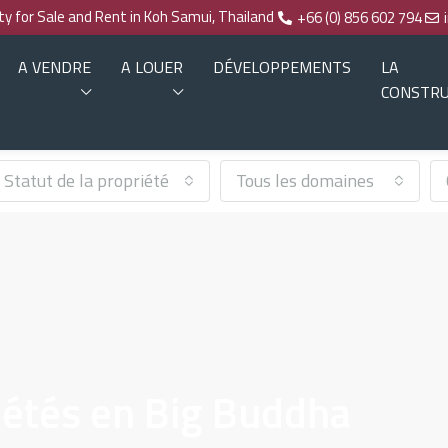
rty for Sale and Rent in Koh Samui, Thailand
+66 (0) 856 602 794
A VENDRE
A LOUER
DÉVELOPPEMENTS
LA
CONSTRU
Statut de la propriété
Tous les domaines
iétés en Big Buddha