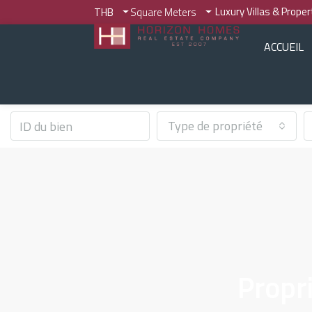
Luxury Villas & Prope
THB
Square Meters
ACCUEIL
Type de propriété
Propr